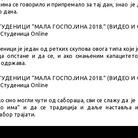
нима се говорило и припремало за тај дан, знао је 
о дана.
ници је један од ретких скупова овога типа који је
да опстане и да се, и ако смањеним капацитето
 одржава.
о смо могли чути од сабораша, сви се слажу да ј
ко има” и да се традиција и даље наставља 
абор трајати.