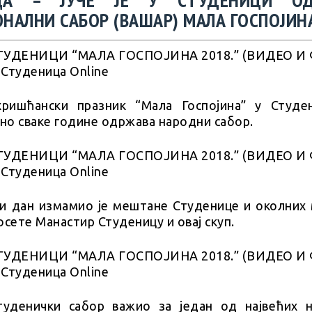
НАЛНИ САБОР (ВАШАР) МАЛА ГОСПОЈИН
ришћански празник “Мала Госпојина” у Студе
но сваке године одржава народни сабор.
ни дан измамио је мештане Студенице и околних 
осете Манастир Студеницу и овај скуп.
туденички сабор важио за један од највећих 