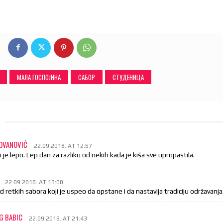
МАЛА ГОСПОЈИНА
САБОР
СТУДЕНИЦА
JOVANOVIĆ
22.09.2018. AT 12:57
lo je lepo. Lep dan za razliku od nekih kada je kiša sve upropastila.
22.09.2018. AT 13:00
d retkih sabora koji je uspeo da opstane i da nastavlja tradiciju održavanja
G BABIC
22.09.2018. AT 21:43