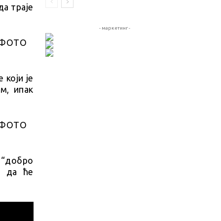
да траје
- маркетинг -
 који је
м, ипак
е “добро
и да ће