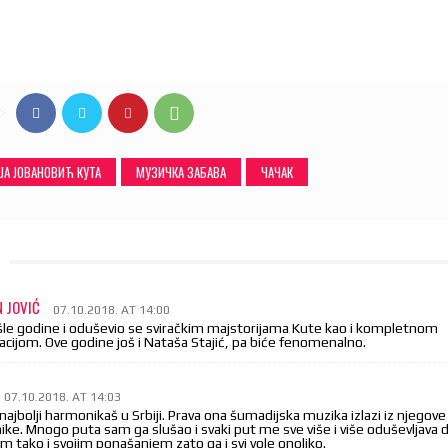
ЈА ЈОВАНОВИЋ КУТА
МУЗИЧКА ЗАБАВА
ЧАЧАК
N JOVIĆ
07.10.2018. AT 14:00
šle godine i oduševio se sviračkim majstorijama Kute kao i kompletnom
acijom. Ove godine još i Nataša Stajić, pa biće fenomenalno.
07.10.2018. AT 14:03
 najbolji harmonikaš u Srbiji. Prava ona šumadijska muzika izlazi iz njegove
ke. Mnogo puta sam ga slušao i svaki put me sve više i više oduševljava 
em tako i svojim ponašanjem zato ga i svi vole onoliko.