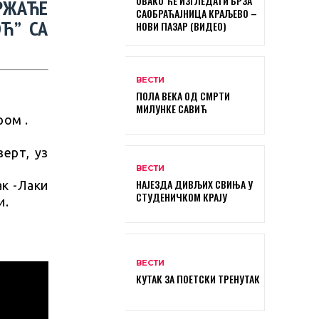
ОВАКО ЋЕ ИЗГЛЕДАТИ БРЗА
РЖАЋЕ
САОБРАЋАЈНИЦА КРАЉЕВО –
ОЋ” СА
НОВИ ПАЗАР (ВИДЕО)
ВЕСТИ
ПОЛА ВЕКА ОД СМРТИ
МИЛУНКЕ САВИЋ
ром .
зерт, уз
ВЕСТИ
НАЈЕЗДА ДИВЉИХ СВИЊА У
ак -Лаки
СТУДЕНИЧКОМ КРАЈУ
и.
ВЕСТИ
КУТАК ЗА ПОЕТСКИ ТРЕНУТАК