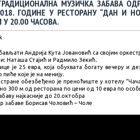
ТРАДИЦИОНАЛНА МУЗИЧКА ЗАБАВА ОД
.2018. ГОДИНЕ У РЕСТОРАНУ “ДАН И Н
У 20.00 ЧАСОВА.
абављати Андрија Кута Јовановић са својим оркест
ри: Наташа Стајић и Радмило Зекић.
ице је 25 евра, која обухвата богату вечеру и де
пиће које је на менију.
а стране обезбеђено је преноћиште у хотелу “Чач
но 300 м од ресторана по цени од 10 евра по особ
забаву најкасније до 20.октобра
р забаве Борисав Чоловић – Чоле