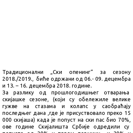
Традиционални „Ски опенинг“ за сезону
2018./2019., биће одржани од 06.- 09. децембра
и 13. – 16. децембра 2018. године.
За разлику од прошлогодишњег отварања
скијашке сезоне, (који су обележиле велике
гужве на стазама и колапс у саобраћају
последњег дана ,где је присуствовало преко 15
000 скијаша) када је попуст на ски пас био 70%,
ове године Скијалишта Србије одредили су