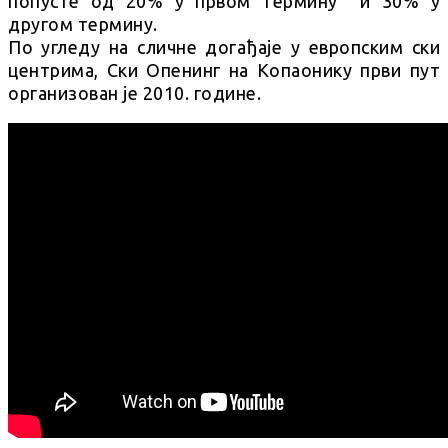
попусте од 20% у првом термину и 30% у
другом термину.
По угледу на сличне догађаје у европским ски
центрима, Ски Опенинг на Копаонику први пут
организован је 2010. године.