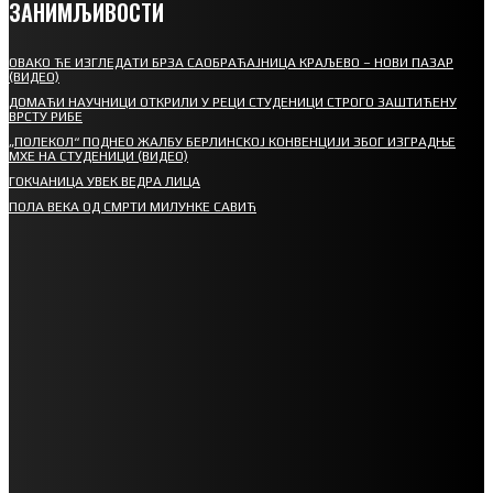
ЗАНИМЉИВОСТИ
ОВАКО ЋЕ ИЗГЛЕДАТИ БРЗА САОБРАЋАЈНИЦА КРАЉЕВО – НОВИ ПАЗАР
(ВИДЕО)
ДОМАЋИ НАУЧНИЦИ ОТКРИЛИ У РЕЦИ СТУДЕНИЦИ СТРОГО ЗАШТИЋЕНУ
ВРСТУ РИБЕ
„ПОЛЕКОЛ“ ПОДНЕО ЖАЛБУ БЕРЛИНСКОЈ КОНВЕНЦИЈИ ЗБОГ ИЗГРАДЊЕ
МХЕ НА СТУДЕНИЦИ (ВИДЕО)
ГОКЧАНИЦА УВЕК ВЕДРА ЛИЦА
ПОЛА ВЕКА ОД СМРТИ МИЛУНКЕ САВИЋ
СПОРТ
СТАРТУЈУ ФУДБАЛЕРИ РАДНИКА И МИНЕРАЛА
СРЕТЕЊСКИ СУСРЕТ ПЛАНИНАРА НА ЖАРАЧКОЈ ПЛАНИНИ
ФУДБАЛ – РЕЗУЛТАТИ
ИН МЕМОРИАМ – ВЛАДАН СТАНИМИРОВИЋ
ФК ДЕВИЋИ ШАМПИОНИ ОПШТИНСКЕ ЛИГЕ