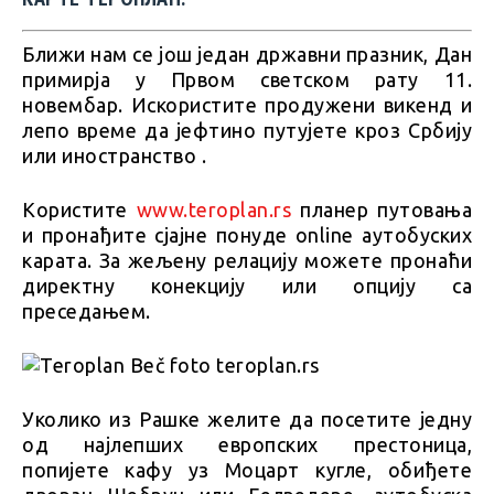
Ближи нам се још један државни празник, Дан
примирја у Првом светском рату 11.
новембар. Искористите продужени викенд и
лепо време да јефтино путујете кроз Србију
или иностранство .
Користите
www.teroplan.rs
планер путовања
и пронађите сјајне понуде online аутобуских
карата. За жељену релацију можете пронаћи
директну конекцију или опцију са
преседањем.
Уколико из Рашке желите да посетите једну
од најлепших европских престоница,
попијете кафу уз Моцарт кугле, обиђете