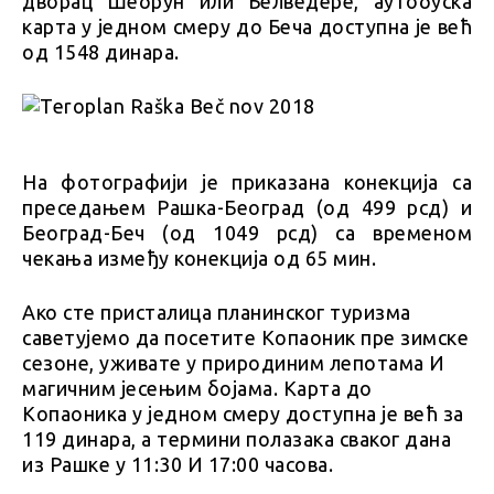
дворац Шебрун или Белведере, аутобуска
карта у једном смеру до Беча доступна је већ
од 1548 динара.
На фотографији је приказана конекција са
преседањем Рашка-Београд (од 499 рсд) и
Београд-Беч (од 1049 рсд) са временом
чекања између конекција од 65 мин.
Ако сте присталица планинског туризма
саветујемо да посетите Копаоник пре зимске
сезоне, уживате у природиним лепотама И
магичним јесењим бојама. Карта до
Копаоника у једном смеру доступна је већ за
119 динара, а термини полазака сваког дана
из Рашке у 11:30 И 17:00 часова.