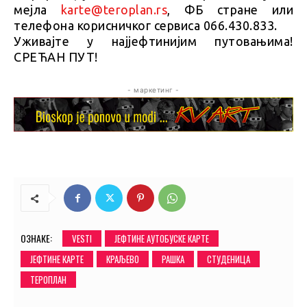
мејла
karte@teroplan.rs
, ФБ стране или
телефона корисничког сервиса 066.430.833.
Уживајте у најјефтинијим путовањима!
СРЕЋАН ПУТ!
- маркетинг -
ОЗНАКЕ:
VESTI
ЈЕФТИНЕ АУТОБУСКЕ КАРТЕ
ЈЕФТИНЕ КАРТЕ
КРАЉЕВО
РАШКА
СТУДЕНИЦА
ТЕРОПЛАН