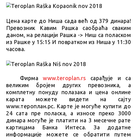
Цена карте до Ниша сада већ од 379 динара!
Превозник Кавим Рашка саобраћа сваким
даном, на релацији Рашка -> Ниш са поласком
из Рашке у 15:15 И повратком из Ниша у 11:30
часова.
Фирма
www.teroplan.rs
сарађује и са
великим бројем других превозника, а
комплетну понуду полазака и цена онлине
карата можете видети на сајту
www.тероплан.рс. Карте је могуће купити до
24 сата пре поласка, а износе преко 3000
динара могуће је платити на 3 месечне рате
картицама Банка Интеса. За додатне
информације можете се обратити путем