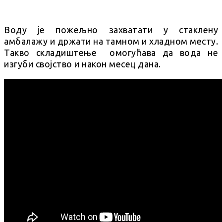
Воду је пожељно захватати у стаклену
амбалажу и држати на тамном и хладном месту.
Такво складиштење омогућава да вода не
изгуби својство и након месец дана.