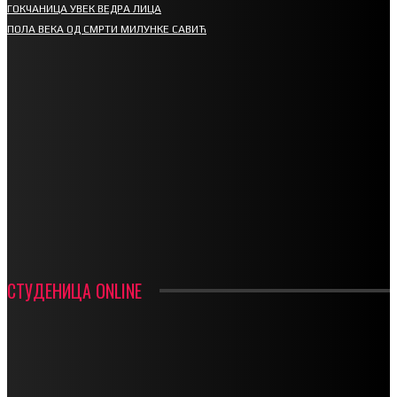
ГОКЧАНИЦА УВЕК ВЕДРА ЛИЦА
ПОЛА ВЕКА ОД СМРТИ МИЛУНКЕ САВИЋ
СПОРТ
СТАРТУЈУ ФУДБАЛЕРИ РАДНИКА И МИНЕРАЛА
СРЕТЕЊСКИ СУСРЕТ ПЛАНИНАРА НА ЖАРАЧКОЈ ПЛАНИНИ
ФУДБАЛ – РЕЗУЛТАТИ
ИН МЕМОРИАМ – ВЛАДАН СТАНИМИРОВИЋ
ФК ДЕВИЋИ ШАМПИОНИ ОПШТИНСКЕ ЛИГЕ
СТУДЕНИЦА ONLINE