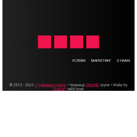
УСЛОВИ
МАРКЕТИНГ
О НАМА
© 2012 - 2025
Студеница Online
• Чланица
ONLINE
групе • Make by
Qudra™
with love!