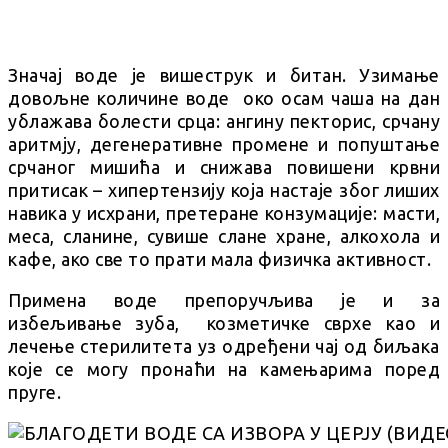
Значај воде је вишеструк и битан. Узимање
довољне количине воде око осам чаша на дан
ублажава болести срца: ангину пекторис, срчану
аритмју, дегенеративне промене и попуштање
срчаног мишића и снижава повишени крвни
притисак – хипертензију која настаје због лиших
навика у исхрани, претеране конзумације: масти,
меса, сланине, сувише слане хране, алкохола и
кафе, ако све то прати мала физичка активност.
Примена воде препоручљива је и за
избељивање зуба, козметичке сврхе као и
лечење стерилитета уз одређени чај од биљака
које се могу пронаћи на камењарима поред
пруге.