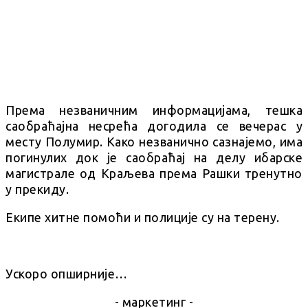
Према незваничним информацијама, тешка
саобраћајна несрећа догодила се вечерас у
месту Полумир. Како незванично сазнајемо, има
погинулих док је саобраћај на делу ибарске
магистрале од Краљева према Рашки тренутно
у прекиду.
Екипе хитне помоћи и полиције су на терену.
Ускоро опширније…
- маркетинг -