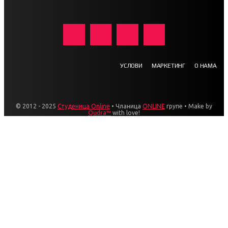
УСЛОВИ
МАРКЕТИНГ
О НАМА
© 2012 - 2025
Студеница Online
• Чланица
ONLINE
групе • Make by
Qudra™
with love!