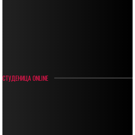
СПОРТ
СТАРТУЈУ ФУДБАЛЕРИ РАДНИКА И МИНЕРАЛА
СРЕТЕЊСКИ СУСРЕТ ПЛАНИНАРА НА ЖАРАЧКОЈ ПЛАНИНИ
ФУДБАЛ – РЕЗУЛТАТИ
ИН МЕМОРИАМ – ВЛАДАН СТАНИМИРОВИЋ
ФК ДЕВИЋИ ШАМПИОНИ ОПШТИНСКЕ ЛИГЕ
СТУДЕНИЦА ONLINE