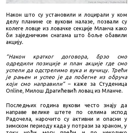
Након што су установили и лоцирали у ком
делу планине се вукови налазе, позвали су
колеге ловце из ловачке секције Мланча како
би заједничким снагама што боље обавили
акцију.
“Након кратког договора, брзо смо
одредили позиције и план акције где смо
успели да одстрелимо вука и вучицу. Трећи
је рањен и успео је да побегне из обруча
који смо направили”
– каже за Студеница
Online, Милош Драгићевић ловац из Мланче.
Последњих година вукови често знају да
направе велике штете по селима испод
Радочела, нарочито су активни и опасни у
зимском периоду када у потрази за храном, у
току ноћи могу прећи и по неколико