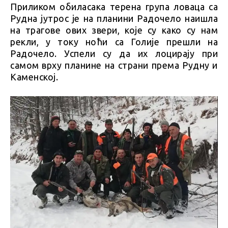
Приликом обиласака терена група ловаца са
Рудна јутрос је на планини Радочело наишла
на трагове ових звери, које су како су нам
рекли, у току ноћи са Голије прешли на
Радочело. Успели су да их лоцирају при
самом врху планине на страни према Рудну и
Каменској.