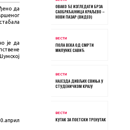
ОВАКО ЋЕ ИЗГЛЕДАТИ БРЗА
ђено да
САОБРАЋАЈНИЦА КРАЉЕВО –
вршеног
НОВИ ПАЗАР (ВИДЕО)
стабала
ВЕСТИ
о је да
ПОЛА ВЕКА ОД СМРТИ
пствене
МИЛУНКЕ САВИЋ
Шумској
ВЕСТИ
НАЈЕЗДА ДИВЉИХ СВИЊА У
СТУДЕНИЧКОМ КРАЈУ
ВЕСТИ
КУТАК ЗА ПОЕТСКИ ТРЕНУТАК
30.април