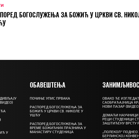
ТИ
ПОРЕД БОГОСЛУЖЕЊА ЗА БОЖИЋ У ЦРКВИ СВ. НИКО
ЋУ
ОБАВЕШТЕЊА
ЗАНИМЉИВОС
 ДИВЉАЈУ
ПОЧИЊЕ УПИС ПРВАКА
ОВАКО ЋЕ ИЗГЛЕДАТ
(ВИДЕО)
САОБРАЋАЈНИЦА КР
НОВИ ПАЗАР (ВИДЕО
РАСПОРЕД БОГОСЛУЖЕЊА ЗА
ШЋА
БОЖИЋ У ЦРКВИ СВ. НИКОЛЕ У
УШЋУ
ДОМАЋИ НАУЧНИЦИ 
РЕЦИ СТУДЕНИЦИ С
И
ЗАШТИЋЕНУ ВРСТУ 
РАСПОРЕД БОГОСЛУЖЕЊА ЗА
ВРЕМЕ БОЖИЋНИХ ПРАЗНИКА У
МАНАСТИРУ СТУДЕНИЦА
„ПОЛЕКОЛ“ ПОДНЕО
ИЋ У
БЕРЛИНСКОЈ КОНВЕН