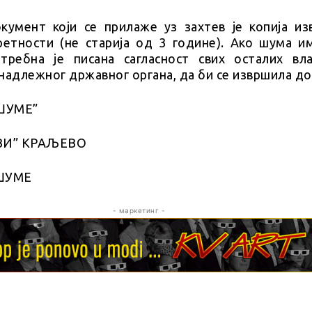
кумент који се прилаже уз захтев је копија из
ретности (не старија од 3 године). Ако шума и
отребна је писана сагласност свих осталих вла
надлежног државног органа, да би се извршила до
ШУМЕ”
ВИ” КРАЉЕВО
ШУМЕ
- маркетинг -