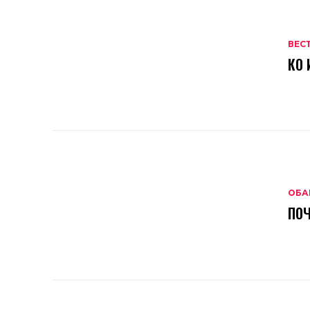
ВЕС
КО 
ОБА
ПОЧ