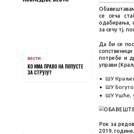
Обавештавам
се сеча ст
одабирања, 
за сечу тј. 
Да би се по
сопственици
потребе и д
ВЕСТИ
управи (Краљ
КО ИМА ПРАВО НА ПОПУСТЕ
ЗА СТРУЈУ?
ШУ Краљев
ШУ Богуто
ШУ Ушће, у
Рок за редов
2019. године