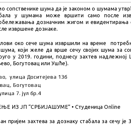
о сопственике шума да је законом о шумама утвр
абала у шумама може вршити само после из
обележавања дозначним жигом и евидентирања 
после извршене дознаке.
слови око сече шума извршили на време потребн
 шума, који желе да врше сечу својих шума за со
руго у 2019. години, поднесу захтев надлежној 
ево, Богутовац или Ушће).
о, улица Доситејева 13б
вац, Богутовац
лица 7. јул бр.4
ан пријем захтева за дознаку стабала за сечу је 
.