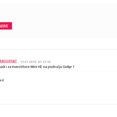
АШУМЕ
KRAGUJEVAC
13.01.2019. AT 23:15
 važi i za investitore Mini HE na području Golije ?
ed.