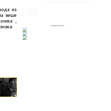
вода из
ма више
сника ,
- маркетинг -
знака.