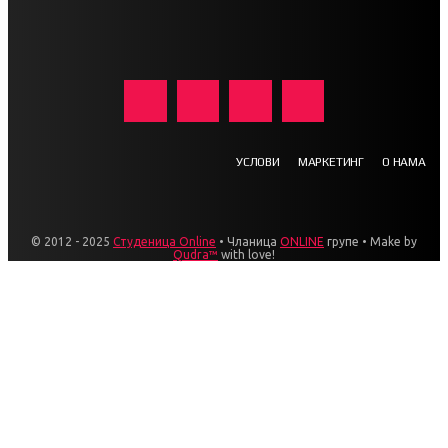
УСЛОВИ
МАРКЕТИНГ
О НАМА
© 2012 - 2025
Студеница Online
• Чланица
ONLINE
групе • Make by
Qudra™
with love!