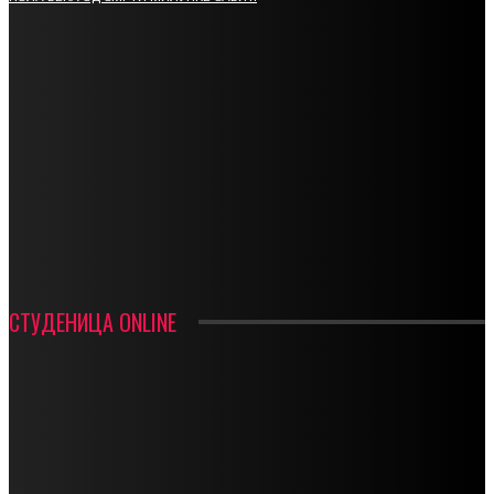
СПОРТ
СТАРТУЈУ ФУДБАЛЕРИ РАДНИКА И МИНЕРАЛА
СРЕТЕЊСКИ СУСРЕТ ПЛАНИНАРА НА ЖАРАЧКОЈ ПЛАНИНИ
ФУДБАЛ – РЕЗУЛТАТИ
ИН МЕМОРИАМ – ВЛАДАН СТАНИМИРОВИЋ
ФК ДЕВИЋИ ШАМПИОНИ ОПШТИНСКЕ ЛИГЕ
СТУДЕНИЦА ONLINE