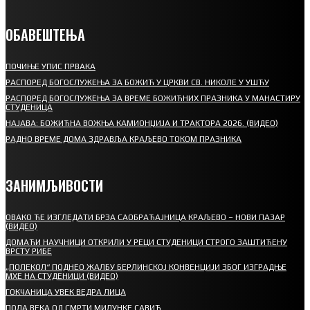
ОБАВЕШТЕЊА
ПОЧИЊЕ УПИС ПРВАКА
РАСПОРЕД БОГОСЛУЖЕЊА ЗА БОЖИЋ У ЦРКВИ СВ. НИКОЛЕ У УШЋУ
РАСПОРЕД БОГОСЛУЖЕЊА ЗА ВРЕМЕ БОЖИЋНИХ ПРАЗНИКА У МАНАСТИРУ
СТУДЕНИЦА
НАЈАВА: БОЖИЋНА ВОЖЊА КАМИОНЏИЈА И ТРАКТОРА 2026. (ВИДЕО)
РАДНО ВРЕМЕ ДОМА ЗДРАВЉА КРАЉЕВО ТОКОМ ПРАЗНИКА
ЗАНИМЉИВОСТИ
ОВАКО ЋЕ ИЗГЛЕДАТИ БРЗА САОБРАЋАЈНИЦА КРАЉЕВО – НОВИ ПАЗАР
(ВИДЕО)
ДОМАЋИ НАУЧНИЦИ ОТКРИЛИ У РЕЦИ СТУДЕНИЦИ СТРОГО ЗАШТИЋЕНУ
ВРСТУ РИБЕ
„ПОЛЕКОЛ“ ПОДНЕО ЖАЛБУ БЕРЛИНСКОЈ КОНВЕНЦИЈИ ЗБОГ ИЗГРАДЊЕ
МХЕ НА СТУДЕНИЦИ (ВИДЕО)
ГОКЧАНИЦА УВЕК ВЕДРА ЛИЦА
ПОЛА ВЕКА ОД СМРТИ МИЛУНКЕ САВИЋ