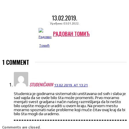
13.02.2019.
Уређено:
03.01.2022.
РАДОВАН ТОМИЋ
1 COMMENT
STUDENIČANIN
13.02.2019. AT 13:21
Studenica je godinama sistematski uništavana od svih i slaba je
sad vajda da se ovde bilo šta može promeniti. Prvo moramo
menjati svest gradjana i način našeg razmišljanja da bi nešto
bilo uopšte moguće uraditi u ovom kraju. Na prvom mestu
moramo spoznati naše probleme koji muče čitav ovaj kraj da bi
bilo šta mogli da uradimo.
Comments are closed.