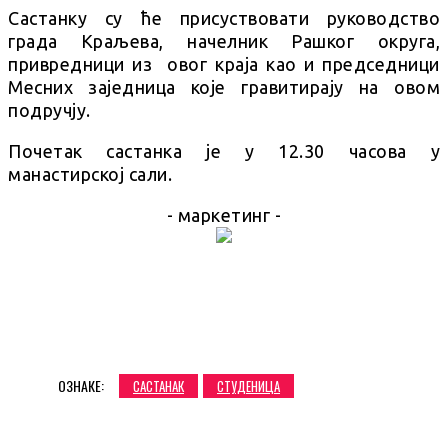
Састанку су ће присуствовати руководство
града Краљева, начелник Рашког округа,
привредници из овог краја као и председници
Месних заједница које гравитирају на овом
подручју.
Почетак састанка је у 12.30 часова у
манастирској сали.
- маркетинг -
ОЗНАКЕ:
САСТАНАК
СТУДЕНИЦА