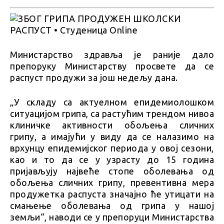
Министарство здравља је раније дало
препоруку Министарству просвете да се
распуст продужи за још недељу дана.
„У складу са актуелном епидемиолошком
ситуацијом грипа, са растућим трендом нивоа
клиничке активности обољења сличних
грипу, а имајући у виду да се налазимо на
врхунцу епидемијског периода у овој сезони,
као и то да се у узрасту до 15 година
пријављују највеће стопе оболевања од
обољења сличних грипу, превентивна мера
продужетка распуста значајно ће утицати на
смањење оболевања од грипа у нашој
земљи“, наводи се у препоруци Министарства