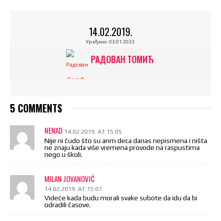
14.02.2019.
Уређено:
03.01.2022.
РАДОВАН ТОМИЋ
5 COMMENTS
NENAD
14.02.2019. AT 15:05
Nije ni čudo što su anm deca danas nepismena i ništa
ne znaju kada više vremena provode na raspustima
nego u školi.
MILAN JOVANOVIĆ
14.02.2019. AT 15:07
Videće kada budu morali svake subote da idu da bi
odradili časove.