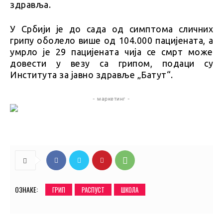
здравља.
У Србији је до сада од симптома сличних
грипу оболело више од 104.000 пацијената, а
умрло је 29 пацијената чија се смрт може
довести у везу са грипом, подаци су
Института за јавно здравље „Батут“.
- маркетинг -
ОЗНАКЕ:
ГРИП
РАСПУСТ
ШКОЛА