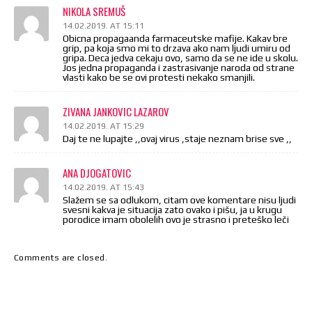
NIKOLA SREMUŠ
14.02.2019. AT 15:11
Obicna propagaanda farmaceutske mafije. Kakav bre
grip, pa koja smo mi to drzava ako nam ljudi umiru od
gripa. Deca jedva cekaju ovo, samo da se ne ide u skolu.
Jos jedna propaganda i zastrasivanje naroda od strane
vlasti kako be se ovi protesti nekako smanjili.
ZIVANA JANKOVIC LAZAROV
14.02.2019. AT 15:29
Daj te ne lupajte ,,ovaj virus ,staje neznam brise sve ,,
ANA DJOGATOVIC
14.02.2019. AT 15:43
Slažem se sa odlukom, citam ove komentare nisu ljudi
svesni kakva je situacija zato ovako i pišu, ja u krugu
porodice imam obolelih ovo je strasno i preteško leči
Comments are closed.