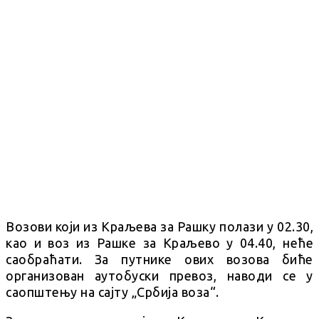
Возови који из Краљева за Рашку полази у 02.30,
као и воз из Рашке за Краљево у 04.40, неће
саобраћати. За путнике ових возова биће
организован аутобуски превоз, наводи се у
саопштењу на сајту „Србија воза“.