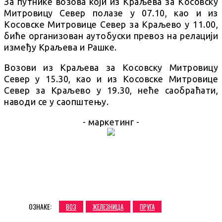
За путнике возова који из Краљева за Косовску
Митровицу Север полазе у 07.10, као и из
Косовске Митровице Север за Краљево у 11.00,
биће организован аутобуски превоз на релацији
између Краљева и Рашкe.
Возови из Краљева за Косовску Митровицу
Север у 15.30, као и из Косовске Митровице
Север за Краљево у 19.30, неће саобраћати,
наводи се у саопштењу.
- маркетинг -
ОЗНАКЕ:
ВОЗ
ЖЕЛЕЗНИЦА
ПРУГА