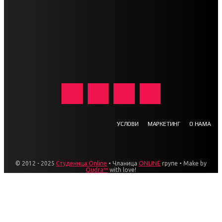
УСЛОВИ
МАРКЕТИНГ
О НАМА
© 2012 - 2025
Студеница Online
• Чланица
ONLINE
групе • Make by
Qudra™
with love!