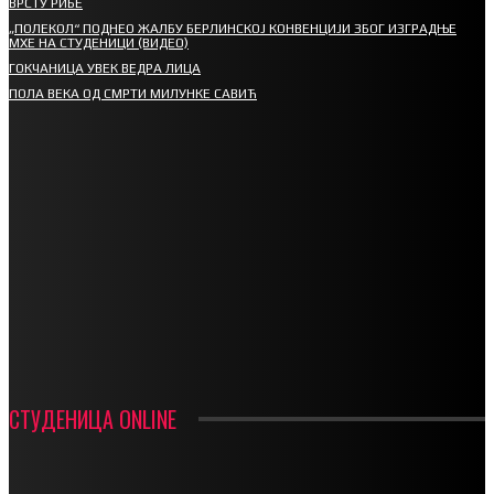
ВРСТУ РИБЕ
„ПОЛЕКОЛ“ ПОДНЕО ЖАЛБУ БЕРЛИНСКОЈ КОНВЕНЦИЈИ ЗБОГ ИЗГРАДЊЕ
МХЕ НА СТУДЕНИЦИ (ВИДЕО)
ГОКЧАНИЦА УВЕК ВЕДРА ЛИЦА
ПОЛА ВЕКА ОД СМРТИ МИЛУНКЕ САВИЋ
СПОРТ
СТАРТУЈУ ФУДБАЛЕРИ РАДНИКА И МИНЕРАЛА
СРЕТЕЊСКИ СУСРЕТ ПЛАНИНАРА НА ЖАРАЧКОЈ ПЛАНИНИ
ФУДБАЛ – РЕЗУЛТАТИ
ИН МЕМОРИАМ – ВЛАДАН СТАНИМИРОВИЋ
ФК ДЕВИЋИ ШАМПИОНИ ОПШТИНСКЕ ЛИГЕ
СТУДЕНИЦА ONLINE