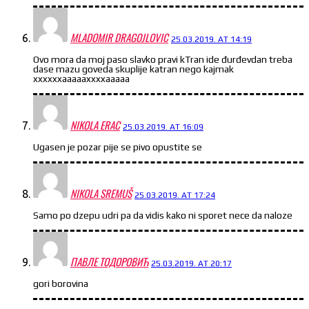
MLADOMIR DRAGOJLOVIC
25.03.2019. AT 14:19
Ovo mora da moj paso slavko pravi kTran ide đurđevdan treba
dase mazu goveda skuplije katran nego kajmak
xxxxxxaaaaaxxxxaaaaa
NIKOLA ERAC
25.03.2019. AT 16:09
Ugasen je pozar pije se pivo opustite se
NIKOLA SREMUŠ
25.03.2019. AT 17:24
Samo po dzepu udri pa da vidis kako ni sporet nece da naloze
ПАВЛЕ ТОДОРОВИЋ
25.03.2019. AT 20:17
gori borovina