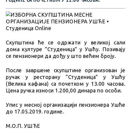
Скупштина ће се одржати у великој сали
дома културе “Студеница” у Ушћу. Позивају
се пензионери да дођу у што већем броју.
После завршене скупштине организован је
ручак у ресторану “Студеница” у Ушћу
(Велика кафана) са почетком у 13.00 часова.
Цена ручка износи 1.200,00 динара по особи.
Упис у месној организацији пензионера Ушће
до 17.05.2019. године.
М.О.П. УШЋЕ