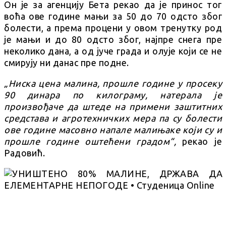
Он је за агенцију Бета рекао да је принос тог
воћа ове године мањи за 50 до 70 одсто због
болести, а према процени у овом тренутку род
је мањи и до 80 одсто због, најпре снега пре
неколико дана, а од јуче града и олује који се не
смирују ни данас пре подне.
„Ниска цена малина, прошле године у просеку
90 динара по килограму, натерала је
произвођаче да штеде на примени заштитних
средстава и агротехничких мера па су болести
ове године масовно напале малињаке који су и
прошле године оштећени градом“,
рекао је
Радовић.