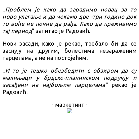
„Проблем је како да зарадимо новац за то
ново улагање и да чекамо две -три године док
то воће не почне да рађа. Како да преживимо
тај период
” запитао је Радовић.
Нови засади, како је рекао, требало би да се
заснују на другим, болестима незараженим
парцелама, а не на постојећим.
„И то је тешко обезбедити с обзиром да су
малињаци у брдско-планинском подручју и
засађени на најбољим парцелама”
рекао је
Радовић.
- маркетинг -