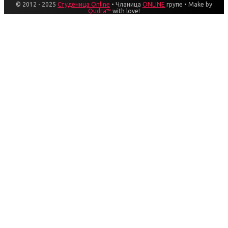
© 2012 - 2025
Студеница Online
• Чланица
ONLINE
групе • Make by
Qudra™
with love!