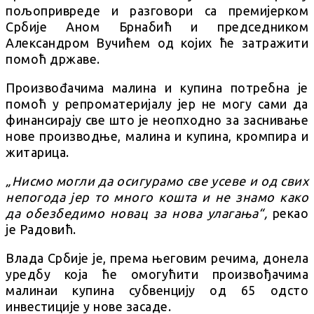
пољопривреде и разговори са премијерком
Србије Аном Брнабић и председником
Александром Вучићем од којих ће затражити
помоћ државе.
Произвоđачима малина и купина потребна је
помоћ у репроматеријалу јер не могу сами да
финансирају све што је неопходно за заснивање
нове производње, малина и купина, кромпира и
житарица.
„Нисмо могли да осигурамо све усеве и од свих
непогода јер то много кошта и не знамо како
да обезбедимо новац за нова улагања“,
рекао
је Радовић.
Влада Србије је, према његовим речима, донела
уредбу која ће омогућити произвођачима
малинаи купина субвенцију од 65 одсто
инвестиције у нове засаде.