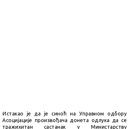
Истакао је да је синоћ на Управном одбору
Асоцијације произвођача донета одлука да се
тражихитан састанак у Министарству