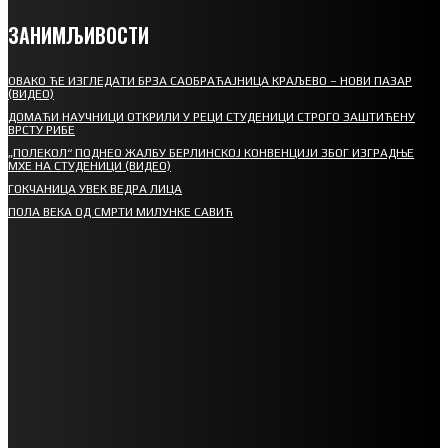
ЗАНИМЉИВОСТИ
ОВАКО ЋЕ ИЗГЛЕДАТИ БРЗА САОБРАЋАЈНИЦА КРАЉЕВО – НОВИ ПАЗАР
(ВИДЕО)
ДОМАЋИ НАУЧНИЦИ ОТКРИЛИ У РЕЦИ СТУДЕНИЦИ СТРОГО ЗАШТИЋЕНУ
ВРСТУ РИБЕ
„ПОЛЕКОЛ“ ПОДНЕО ЖАЛБУ БЕРЛИНСКОЈ КОНВЕНЦИЈИ ЗБОГ ИЗГРАДЊЕ
МХЕ НА СТУДЕНИЦИ (ВИДЕО)
ГОКЧАНИЦА УВЕК ВЕДРА ЛИЦА
ПОЛА ВЕКА ОД СМРТИ МИЛУНКЕ САВИЋ
СПОРТ
СТАРТУЈУ ФУДБАЛЕРИ РАДНИКА И МИНЕРАЛА
СРЕТЕЊСКИ СУСРЕТ ПЛАНИНАРА НА ЖАРАЧКОЈ ПЛАНИНИ
ФУДБАЛ – РЕЗУЛТАТИ
ИН МЕМОРИАМ – ВЛАДАН СТАНИМИРОВИЋ
ФК ДЕВИЋИ ШАМПИОНИ ОПШТИНСКЕ ЛИГЕ