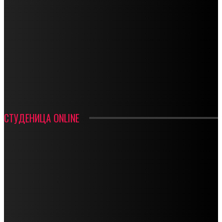
СПОРТ
СТАРТУЈУ ФУДБАЛЕРИ РАДНИКА И МИНЕРАЛА
СРЕТЕЊСКИ СУСРЕТ ПЛАНИНАРА НА ЖАРАЧКОЈ ПЛАНИНИ
ФУДБАЛ – РЕЗУЛТАТИ
ИН МЕМОРИАМ – ВЛАДАН СТАНИМИРОВИЋ
ФК ДЕВИЋИ ШАМПИОНИ ОПШТИНСКЕ ЛИГЕ
СТУДЕНИЦА ONLINE