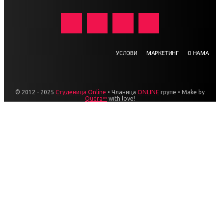
УСЛОВИ
МАРКЕТИНГ
О НАМА
© 2012 - 2025
Студеница Online
• Чланица
ONLINE
групе • Make by
Qudra™
with love!