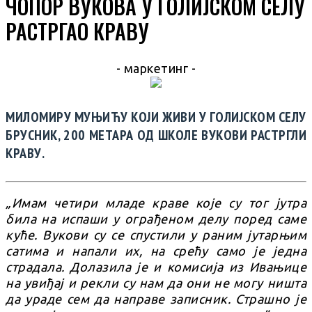
ЧОПОР ВУКОВА У ГОЛИЈСКОМ СЕЛУ
РАСТРГАО КРАВУ
- маркетинг -
МИЛОМИРУ МУЊИЋУ КОЈИ ЖИВИ У ГОЛИЈСКОМ СЕЛУ
БРУСНИК, 200 МЕТАРА ОД ШКОЛЕ ВУКОВИ РАСТРГЛИ
КРАВУ.
„
Имам четири младе краве које су тог јутра
била на испаши у ограђеном делу поред саме
куће. Вукови су се спустили у раним јутарњим
сатима и напали их, на срећу само је једна
страдала. Долазила је и комисија из Ивањице
на увиђај и рекли су нам да они не могу ништа
да ураде сем да направе записник. Страшно је