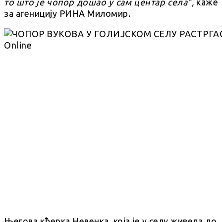
то што је чопор дошао у сам центар села”,
каже
за агеницију РИНА Миломир.
Његова кћерка Невенка, која је у селу живела до