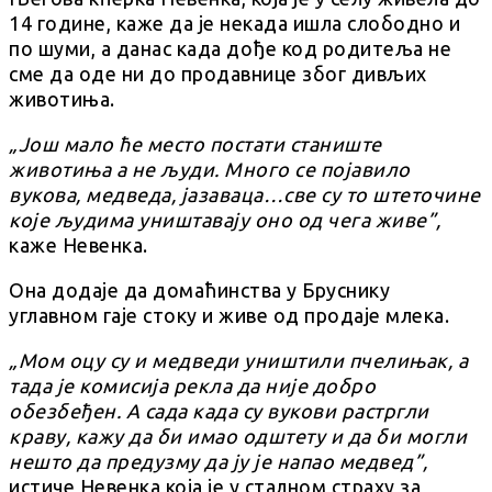
14 године, каже да је некада ишла слободно и
по шуми, а данас када дође код родитеља не
сме да оде ни до продавнице због дивљих
животиња.
„Још мало ће место постати станиште
животиња а не људи. Много се појавило
вукова, медведа, јазаваца…све су то штеточине
које људима уништавају оно од чега живе”,
каже Невенка.
Она додаје да домаћинства у Бруснику
углавном гаје стоку и живе од продаје млека.
„Мом оцу су и медведи уништили пчелињак, а
тада је комисија рекла да није добро
обезбеђен. А сада када су вукови растргли
краву, кажу да би имао одштету и да би могли
нешто да предузму да ју је напао медвед”,
истиче Невенка која је у сталном страху за