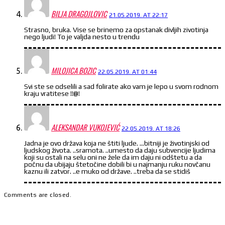
BILJA DRAGOJLOVIC
21.05.2019. AT 22:17
Strasno, bruka. Vise se brinemo za opstanak divljih zivotinja
nego ljudi! To je valjda nesto u trendu
MILOJICA BOZIC
22.05.2019. AT 01:44
Svi ste se odselili a sad folirate ako vam je lepo u svom rodnom
kraju vratitese !!@!
ALEKSANDAR VUKOJEVIĆ
22.05.2019. AT 18:26
Jadna je ovo država koja ne štiti ljude. …bitniji je životinjski od
ljudskog života. ..sramota. ..umesto da daju subvencije ljudima
koji su ostali na selu oni ne žele da im daju ni odštetu a da
počnu da ubijaju štetočine dobili bi u najmanju ruku novčanu
kaznu ili zatvor. ..e muko od države. ..treba da se stidiš
Comments are closed.