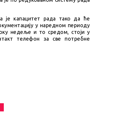
а је капацитет рада тако да ће
документацију у наредном периоду
оку недеље и то средом, стоји у
нтакт телефон за све потребне