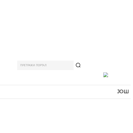
ПРЕТРАЖИ ПОРТАЛ
АМ
СПОРТ
ЗАНИМЉИВО
MORE
ЈОШ