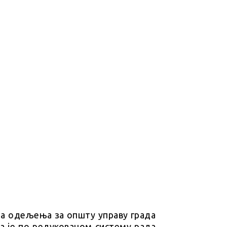
ја одељења за општу управу града
а је по редукованом систему рада