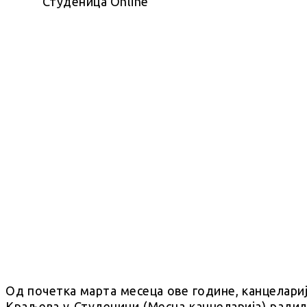
Од почетка марта месеца ове године, канцелари
Краљева у Студеници (Месна канцеларија) радил