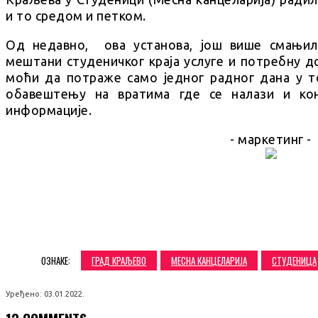
и то средом и петком.
Од недавно, ова установа, још више смањил
мештани студеничког краја услуге и потребну 
моћи да потраже само једног радног дана у т
обавештењу на вратима где се налази и ко
информације.
- маркетинг -
SHARE
ОЗНАКЕ:
ГРАД КРАЉЕВО
МЕСНА КАНЦЕЛАРИЈА
СТУДЕНИЦА
Уређено:
03.01.2022.