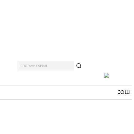
ПРЕТРАЖИ ПОРТАЛ
АМ
СПОРТ
ЗАНИМЉИВО
MORE
ЈОШ