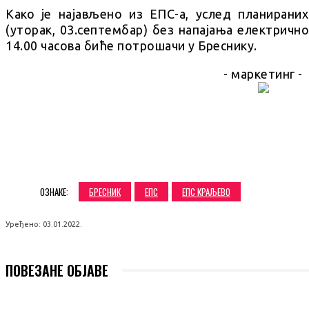
Како је најављено из ЕПС-а, услед планирани
(уторак, 03.септембар) без напајања електричн
14.00 часова биће потрошачи у Бреснику.
- маркетинг -
SHARE
ОЗНАКЕ:
БРЕСНИК
ЕПС
ЕПС КРАЉЕВО
Уређено:
03.01.2022.
ПОВЕЗАНЕ ОБЈАВЕ