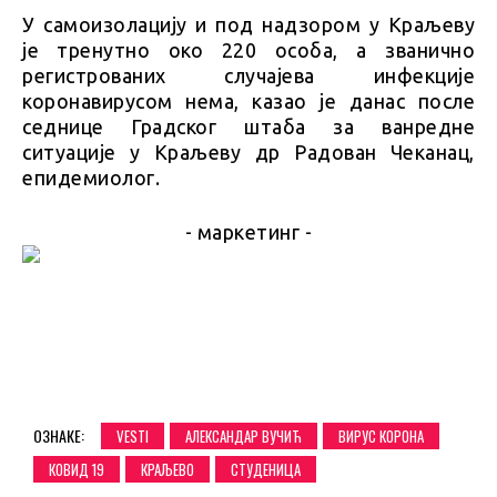
У самоизолацију и под надзором у Краљеву
је тренутно око 220 особа, а званично
регистрованих случајева инфекције
коронавирусом нема, казао је данас после
седнице Градског штаба за ванредне
ситуације у Краљеву др Радован Чеканац,
епидемиолог.
- маркетинг -
ОЗНАКЕ:
VESTI
АЛЕКСАНДАР ВУЧИЋ
ВИРУС КОРОНА
КОВИД 19
КРАЉЕВО
СТУДЕНИЦА