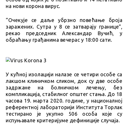
на нови корона вирус.
“Очекује се даље убрзно повећање броја
заражених. Сутра у 8 се затварају границе”,
рекао председник Александар Вучић, у
обраћању грађанима вечерас у 18:00 сати.
У кућној изолацији налазе се четири особе са
лакшом клиничком сликом, док су две особе
задржане на болничком лечењу, без
компликација, стабилног општег стања. До 18
часова 19. марта 2020. године, у националној
референтној лабораторији Института Торлак
тестирано је укупно 506 особа које су
испуњавале критеријуме дефиниције случаја.