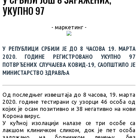
УКУПНО 97
- маркетинг -
У РЕПУБЛИЦИ СРБИЈИ ЈЕ ДО 8 ЧАСОВА 19. МАРТА
2020. ГОДИНЕ РЕГИСТРОВАНО УКУПНО 97
ПОТВРЂЕНИХ СЛУЧАЈЕВА КОВИД-19, САОПШТИЛО ЈЕ
МИНИСТАРСТВО ЗДРАВЉА
Од последњег извештаја до 8 часова, 19. марта
2020. године тестирани су узорци 46 особа од
којих је осам позитивно и 38 негативно на нови
Kорона вирус.
У кућној изолацији налазе се три особе са
лакшом клиничком сликом, док је пет особа
задржано на болничком лечењу, без