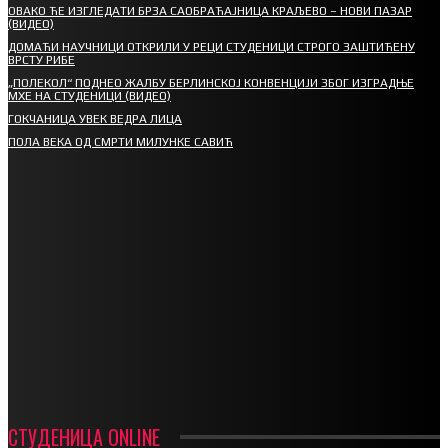
ОВАКО ЋЕ ИЗГЛЕДАТИ БРЗА САОБРАЋАЈНИЦА КРАЉЕВО – НОВИ ПАЗАР
(ВИДЕО)
ДОМАЋИ НАУЧНИЦИ ОТКРИЛИ У РЕЦИ СТУДЕНИЦИ СТРОГО ЗАШТИЋЕНУ
ВРСТУ РИБЕ
„ПОЛЕКОЛ“ ПОДНЕО ЖАЛБУ БЕРЛИНСКОЈ КОНВЕНЦИЈИ ЗБОГ ИЗГРАДЊЕ
МХЕ НА СТУДЕНИЦИ (ВИДЕО)
ГОКЧАНИЦА УВЕК ВЕДРА ЛИЦА
ПОЛА ВЕКА ОД СМРТИ МИЛУНКЕ САВИЋ
СПОРТ
СТАРТУЈУ ФУДБАЛЕРИ РАДНИКА И МИНЕРАЛА
СРЕТЕЊСКИ СУСРЕТ ПЛАНИНАРА НА ЖАРАЧКОЈ ПЛАНИНИ
ФУДБАЛ – РЕЗУЛТАТИ
ИН МЕМОРИАМ – ВЛАДАН СТАНИМИРОВИЋ
ФК ДЕВИЋИ ШАМПИОНИ ОПШТИНСКЕ ЛИГЕ
СТУДЕНИЦА ONLINE