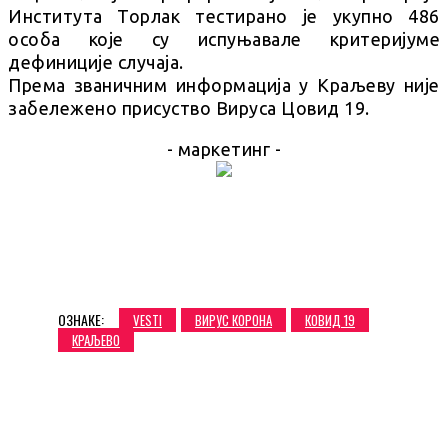
Института Торлак тестирано је укупно 486
особа које су испуњавале критеријуме
дефиниције случаја.
Према званичним информација у Краљеву није
забележено присуство Вируса Цовид 19.
- маркетинг -
ОЗНАКЕ:
VESTI
ВИРУС КОРОНА
КОВИД 19
КРАЉЕВО