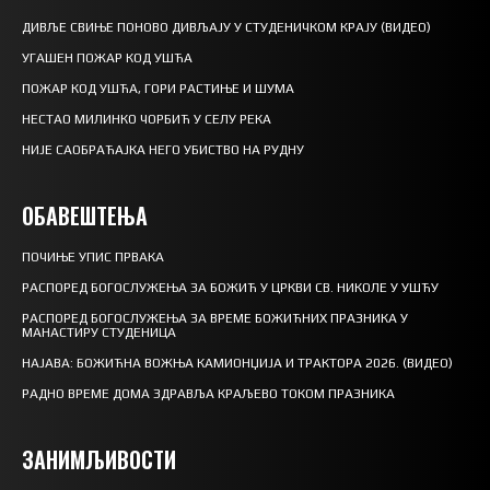
ДИВЉЕ СВИЊЕ ПОНОВО ДИВЉАЈУ У СТУДЕНИЧКОМ КРАЈУ (ВИДЕО)
УГАШЕН ПОЖАР КОД УШЋА
ПОЖАР КОД УШЋА, ГОРИ РАСТИЊЕ И ШУМА
НЕСТАО МИЛИНКО ЧОРБИЋ У СЕЛУ РЕКА
НИЈЕ САОБРАЋАЈКА НЕГО УБИСТВО НА РУДНУ
ОБАВЕШТЕЊА
ПОЧИЊЕ УПИС ПРВАКА
РАСПОРЕД БОГОСЛУЖЕЊА ЗА БОЖИЋ У ЦРКВИ СВ. НИКОЛЕ У УШЋУ
РАСПОРЕД БОГОСЛУЖЕЊА ЗА ВРЕМЕ БОЖИЋНИХ ПРАЗНИКА У
МАНАСТИРУ СТУДЕНИЦА
НАЈАВА: БОЖИЋНА ВОЖЊА КАМИОНЏИЈА И ТРАКТОРА 2026. (ВИДЕО)
РАДНО ВРЕМЕ ДОМА ЗДРАВЉА КРАЉЕВО ТОКОМ ПРАЗНИКА
ЗАНИМЉИВОСТИ