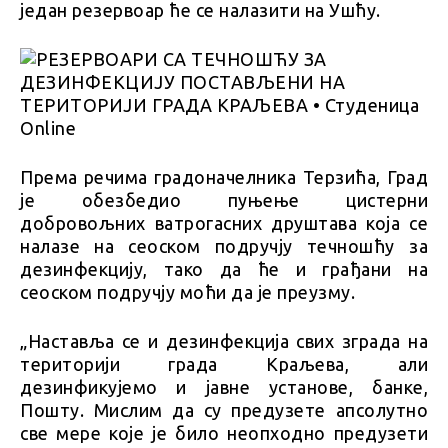
један резервоар ће се налазити на Ушћу.
Према речима градоначелника Терзића, Град
је обезбедио пуњење цистерни
добровољних ватрогасних друштава која се
налазе на сеоском подручју течношћу за
дезинфекцију, тако да ће и грађани на
сеоском подручју моћи да је преузму.
„Наставља се и дезинфекција свих зграда на
територији града Краљева, али
дезинфикујемо и јавне установе, банке,
Пошту. Мислим да су предузете апсолутно
све мере које је било неопходно предузети