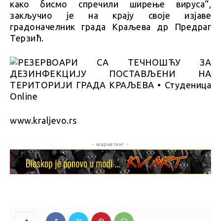
како бисмо спречили ширење вируса“,
закључио је на крају своје изјаве
градоначелник града Краљева др Предраг
Терзић.
www.kraljevo.rs
- маркетинг -