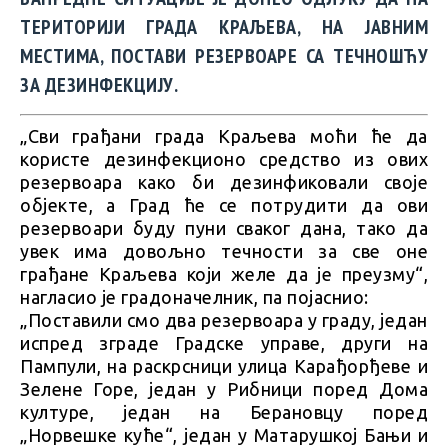
ТЕРИТОРИЈИ ГРАДА КРАЉЕВА, НА ЈАВНИМ
МЕСТИМА, ПОСТАВИ РЕЗЕРВОАРЕ СА ТЕЧНОШЋУ
ЗА ДЕЗИНФЕКЦИЈУ.
„Сви грађани града Краљева моћи ће да
користе дезинфекционо средство из ових
резервоара како би дезинфиковали своје
објекте, а Град ће се потрудити да ови
резервоари буду пуни сваког дана, тако да
увек има довољно течности за све оне
грађане Краљева који желе да је преузму“,
нагласио је градоначелник, па појаснио:
„Поставили смо два резервоара у граду, један
испред зграде Градске управе, други на
Пампули, на раскрсници улица Карађорђеве и
Зелене Горе, један у Рибници поред Дома
културе, један на Берановцу поред
„Норвешке куће“, један у Матарушкој Бањи и