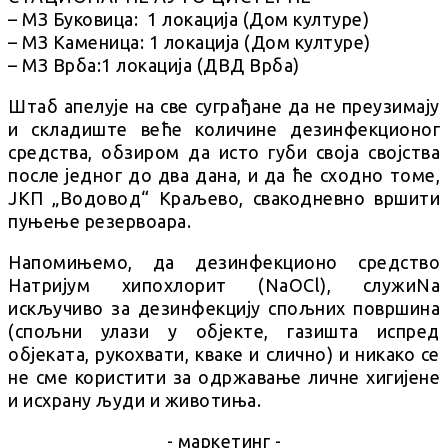
– МЗ Буковица: 1 локација (Дом културе)
– МЗ Каменица: 1 локација (Дом културе)
– МЗ Врба:1 локација (ДВД Врба)
Штаб апелује на све суграђане да не преузимају
и складиште веће количине дезинфекционог
средства, обзиром да исто губи своја својства
после једног до два дана, и да ће сходно томе,
ЈКП „Водовод“ Краљево, свакодневно вршити
пуњење резервоара.
Напомињемо, да дезинфекционо средство
Натријум хипохлорит (NaOCl), служиNa
искључиво за дезинфекцију спољних површина
(спољни улази у објекте, газишта испред
објеката, рукохвати, кваке и слично) и никако се
не сме користити за одржавање личне хигијене
и исхрану људи и животиња.
- маркетинг -