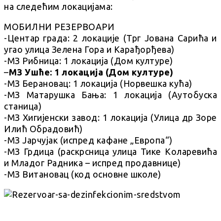
на следећим локацијама:
МОБИЛНИ РЕЗЕРВОАРИ
-Центар града: 2 локације (Трг Јована Сарића и
угао улица Зелена Гора и Карађорђева)
-МЗ Рибница: 1 локација (Дом културе)
–
МЗ Ушће: 1 локација (Дом културе)
-МЗ Берановац: 1 локација (Норвешка кућа)
-МЗ Матарушка Бања: 1 локација (Аутобуска
станица)
-МЗ Хигијенски завод: 1 локација (Улица др Зоре
Илић Обрадовић)
-МЗ Јарчујак (испред кафане „Европа“)
-МЗ Грдица (раскрсница улица Тике Коларевића
и Младог Радника – испред продавнице)
-МЗ Витановац (код основне школе)