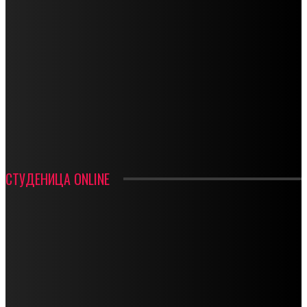
СПОРТ
СТАРТУЈУ ФУДБАЛЕРИ РАДНИКА И МИНЕРАЛА
СРЕТЕЊСКИ СУСРЕТ ПЛАНИНАРА НА ЖАРАЧКОЈ ПЛАНИНИ
ФУДБАЛ – РЕЗУЛТАТИ
ИН МЕМОРИАМ – ВЛАДАН СТАНИМИРОВИЋ
ФК ДЕВИЋИ ШАМПИОНИ ОПШТИНСКЕ ЛИГЕ
СТУДЕНИЦА ONLINE