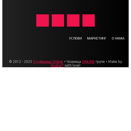
УСЛОВИ
МАРКЕТИНГ
О НАМА
© 2012 - 2025
Студеница Online
• Чланица
ONLINE
групе • Make by
Qudra™
with love!