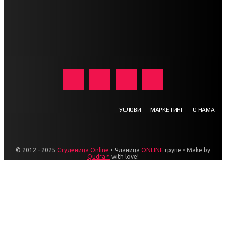
УСЛОВИ
МАРКЕТИНГ
О НАМА
© 2012 - 2025
Студеница Online
• Чланица
ONLINE
групе • Make by
Qudra™
with love!