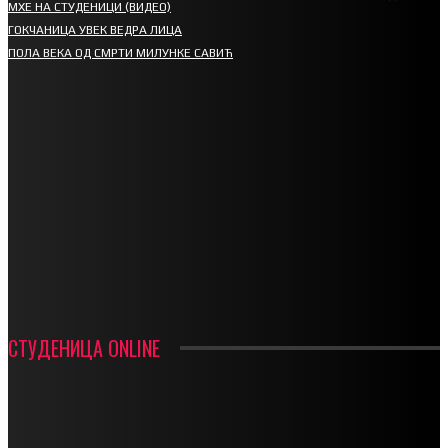
МХЕ НА СТУДЕНИЦИ (ВИДЕО)
ГОКЧАНИЦА УВЕК ВЕДРА ЛИЦА
ПОЛА ВЕКА ОД СМРТИ МИЛУНКЕ САВИЋ
СПОРТ
СТАРТУЈУ ФУДБАЛЕРИ РАДНИКА И МИНЕРАЛА
СРЕТЕЊСКИ СУСРЕТ ПЛАНИНАРА НА ЖАРАЧКОЈ ПЛАНИНИ
ФУДБАЛ – РЕЗУЛТАТИ
ИН МЕМОРИАМ – ВЛАДАН СТАНИМИРОВИЋ
ФК ДЕВИЋИ ШАМПИОНИ ОПШТИНСКЕ ЛИГЕ
СТУДЕНИЦА ONLINE