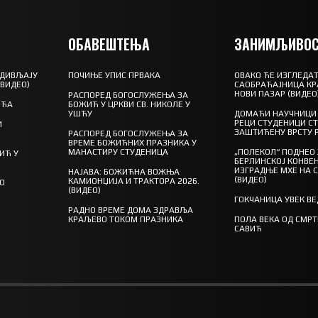
ОБАВЕШТЕЊА
ЗАНИМЉИВОС
 ДИВЉАЈУ
ПОЧИЊЕ УПИС ПРВАКА
ОВАКО ЋЕ ИЗГЛЕДАТ
(ВИДЕО)
САОБРАЋАЈНИЦА КР
НОВИ ПАЗАР (ВИДЕО
РАСПОРЕД БОГОСЛУЖЕЊА ЗА
ШЋА
БОЖИЋ У ЦРКВИ СВ. НИКОЛЕ У
УШЋУ
ДОМАЋИ НАУЧНИЦИ 
РЕЦИ СТУДЕНИЦИ С
И
ЗАШТИЋЕНУ ВРСТУ 
РАСПОРЕД БОГОСЛУЖЕЊА ЗА
ВРЕМЕ БОЖИЋНИХ ПРАЗНИКА У
МАНАСТИРУ СТУДЕНИЦА
„ПОЛЕКОЛ“ ПОДНЕО
ИЋ У
БЕРЛИНСКОЈ КОНВЕН
ИЗГРАДЊЕ МХЕ НА 
НАЈАВА: БОЖИЋНА ВОЖЊА
(ВИДЕО)
КАМИОНЏИЈА И ТРАКТОРА 2026.
ГО
(ВИДЕО)
ГОКЧАНИЦА УВЕК В
РАДНО ВРЕМЕ ДОМА ЗДРАВЉА
КРАЉЕВО ТОКОМ ПРАЗНИКА
ПОЛА ВЕКА ОД СМР
САВИЋ