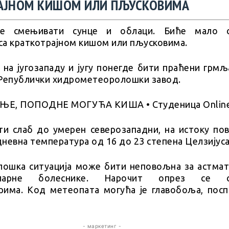
АЈНОМ КИШОМ ИЛИ ПЉУСКОВИМА
е смењивати сунце и облаци. Биће мало с
са краткотрајном кишом или пљусковима.
 на југозападу и југу понегде бити праћени грмљ
 Републички хидрометеоролошки завод.
ти слаб до умерен северозападни, на истоку по
 дневна температура од 16 до 23 степена Целзијуса
ошка ситуација може бити неповољна за астмат
куларне болеснике. Нарочит опрез се са
рима. Код метеопата могућа је главобоља, посп
- маркетинг -