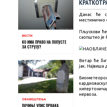
КРАТКОТР
Данас ће с
местимично 
Пљускови ће
ВЕСТИ
саопштио је
КО ИМА ПРАВО НА ПОПУСТЕ
ЗА СТРУЈУ?
Ветар ће би
јак. Највиша
Биометеорол
кардиовас
хипертонича
нервоза.
ОБАВЕШТЕЊА
ПОЧИЊЕ УПИС ПРВАКА