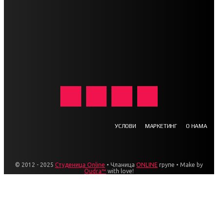
УСЛОВИ
МАРКЕТИНГ
О НАМА
© 2012 - 2025
Студеница Online
• Чланица
ONLINE
групе • Make by
Qudra™
with love!