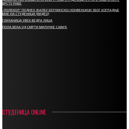
ВРСТУ РИБЕ
„ПОЛЕКОЛ“ ПОДНЕО ЖАЛБУ БЕРЛИНСКОЈ КОНВЕНЦИЈИ ЗБОГ ИЗГРАДЊЕ
МХЕ НА СТУДЕНИЦИ (ВИДЕО)
ГОКЧАНИЦА УВЕК ВЕДРА ЛИЦА
ПОЛА ВЕКА ОД СМРТИ МИЛУНКЕ САВИЋ
СПОРТ
СТАРТУЈУ ФУДБАЛЕРИ РАДНИКА И МИНЕРАЛА
СРЕТЕЊСКИ СУСРЕТ ПЛАНИНАРА НА ЖАРАЧКОЈ ПЛАНИНИ
ФУДБАЛ – РЕЗУЛТАТИ
ИН МЕМОРИАМ – ВЛАДАН СТАНИМИРОВИЋ
ФК ДЕВИЋИ ШАМПИОНИ ОПШТИНСКЕ ЛИГЕ
СТУДЕНИЦА ONLINE