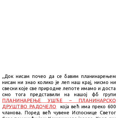
„Док нисам почео да се бавим планинарењем
нисам ни знао колико је леп наш крај, нисмо ни
свесни које све природне лепоте имамо и доста
смо тога представили на нашој фб групи
ПЛАНИНАРЕЊЕ УШЋЕ – ПЛАНИНАРСКО
ДРУШТВО РАДОЧЕЛО
која већ има преко 600
чланова. Поред већ чувене Испоснице Светог