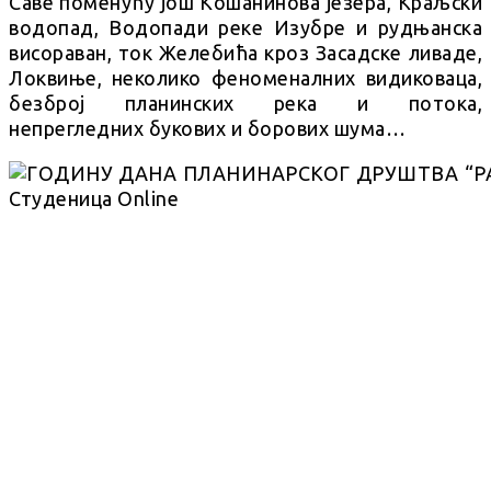
Саве поменућу још Кошанинова језера, Краљски
водопад, Водопади реке Изубре и рудњанска
висораван, ток Желебића кроз Засадске ливаде,
Локвиње, неколико феноменалних видиковаца,
безброј планинских река и потока,
непрегледних букових и борових шума…