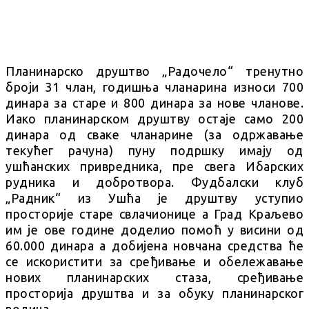
Планинарско друштво „Радочело“ тренутно
броји 31 члан, годишња чланарина износи 700
динара за старе и 800 динара за нове чланове.
Иако планинарском друштву остаје само 200
динара од сваке чланарине (за одржавање
текућег рачуна) пуну подршку имају од
ушћанских привредника, пре свега Ибарских
рудника и добротвора. Фудбалски клуб
„Радник“ из Ушћа је друштву уступио
просторије старе свлачионице а Град Краљево
им је ове године доделио помоћ у висини од
60.000 динара а добијена новчана средства ће
се искористити за сређивање и обележавање
нових планинарских стаза, сређивање
просторија друштва и за обуку планинарског
водича.