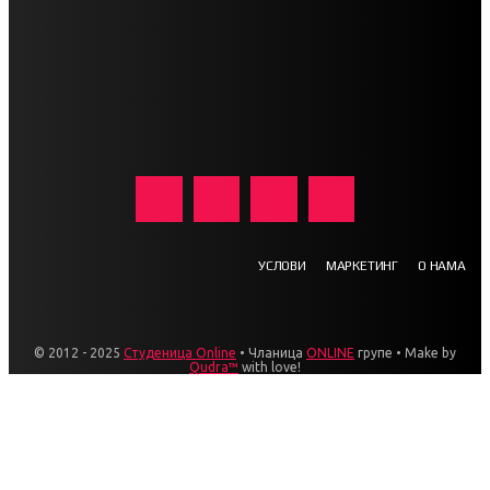
УСЛОВИ
МАРКЕТИНГ
О НАМА
© 2012 - 2025
Студеница Online
• Чланица
ONLINE
групе • Make by
Qudra™
with love!