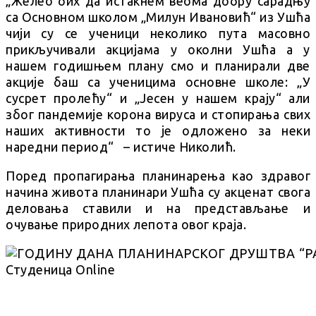
„Желео бих да истакнем веома добру сарадњу
са Основном школом „Милун Ивановић“ из Ушћа
чији су се ученици неколико пута масовно
прикључивали акцијама у околни Ушћа а у
нашем годишњем плану смо и планирали две
акције баш са ученицима основне школе: „У
сусрет пролећу“ и „Јесен у нашем крају“ али
због пандемије корона вируса и стопирања свих
наших активности то је одложено за неки
наредни период“ – истиче Николић.
Поред пропагирања планинарења као здравог
начина живота планинари Ушћа су акценат свога
деловања ставили и на представљање и
очување природних лепота овог краја.