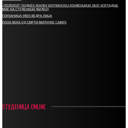
„ПОЛЕКОЛ“ ПОДНЕО ЖАЛБУ БЕРЛИНСКОЈ КОНВЕНЦИЈИ ЗБОГ ИЗГРАДЊЕ
МХЕ НА СТУДЕНИЦИ (ВИДЕО)
ГОКЧАНИЦА УВЕК ВЕДРА ЛИЦА
ПОЛА ВЕКА ОД СМРТИ МИЛУНКЕ САВИЋ
СПОРТ
СТАРТУЈУ ФУДБАЛЕРИ РАДНИКА И МИНЕРАЛА
СРЕТЕЊСКИ СУСРЕТ ПЛАНИНАРА НА ЖАРАЧКОЈ ПЛАНИНИ
ФУДБАЛ – РЕЗУЛТАТИ
ИН МЕМОРИАМ – ВЛАДАН СТАНИМИРОВИЋ
ФК ДЕВИЋИ ШАМПИОНИ ОПШТИНСКЕ ЛИГЕ
СТУДЕНИЦА ONLINE