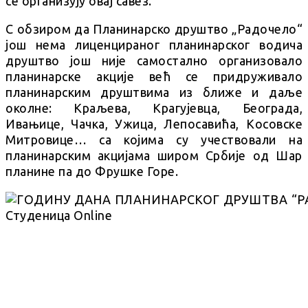
се организују овај савез.
С обзиром да Планинарско друштво „Радочело“
још нема лиценцираног планинарског водича
друштво још није самостално организовало
планинарске акције већ се придруживало
планинарским друштвима из ближе и даље
околне: Краљева, Крагујевца, Београда,
Ивањице, Чачка, Ужица, Лепосавића, Косовске
Митровице… са којима су учествовали на
планинарским акцијама широм Србије од Шар
планине па до Фрушке Горе.