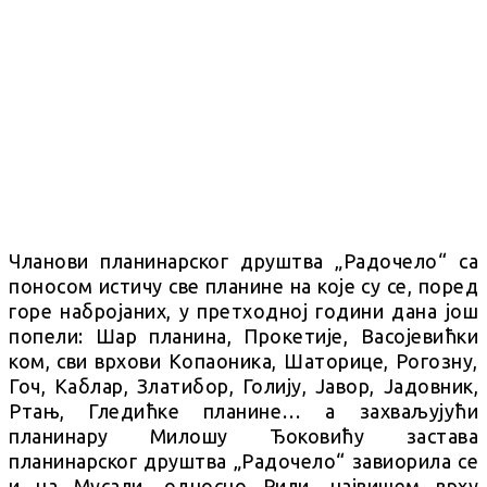
Чланови планинарског друштва „Радочело“ са
поносом истичу све планине на које су се, поред
горе набројаних, у претходној години дана још
попели: Шар планина, Прокетије, Васојевићки
ком, сви врхови Копаоника, Шаторице, Рогозну,
Гоч, Каблар, Златибор, Голију, Јавор, Јадовник,
Ртањ, Гледићке планине… а захваљујући
планинару Милошу Ђоковићу застава
планинарског друштва „Радочело“ завиорила се
и на Мусали, односно Рили, највишем врху