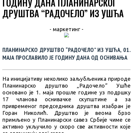
ГОДИНУ ДАНА ПЛАНИНАРСКОГ
ДРУШТВА “РАДОЧЕЛО” ИЗ УШЋА
- маркетинг -
ПЛАНИНАРСКО ДРУШТВО “РАДОЧЕЛО” ИЗ УШЋА, 01.
МАЈА ПРОСЛАВИЛО ЈЕ ГОДИНУ ДАНА ОД ОСНИВАЊА
На иницијативу неколико заљубљеника природе
Планинарско друштво „Радочело“ Ушће
основано је 1. маја прошле године уз подршку
17 чланова оснивачке скупштине а за
привременог председника друштва изабран је
Горан Николић. Друштво је веома брзо
примљено у Планинарски савез Србије чиме се
активно укључило у скоро све активности које