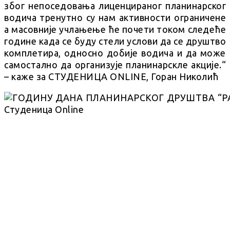
због непоседовања лиценцираног планинарског
водича тренутно су нам активности ограничене
а масовније учлањење ће почети током следеће
године када се буду стели услови да се друштво
комплетира, односно добије водича и да може
самостално да организује планинарскле акције.“
– каже за СТУДЕНИЦА ONLINE, Горан Николић