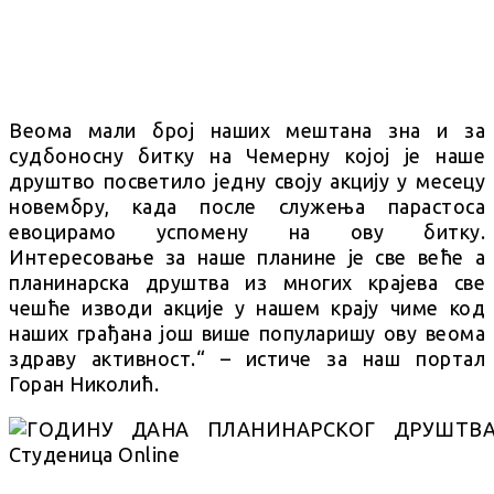
Веома мали број наших мештана зна и за
судбоносну битку на Чемерну којој је наше
друштво посветило једну своју акцију у месецу
новембру, када после служења парастоса
евоцирамо успомену на ову битку.
Интересовање за наше планине је све веће а
планинарска друштва из многих крајева све
чешће изводи акције у нашем крају чиме код
наших грађана још више популаришу ову веома
здраву активност.“ – истиче за наш портал
Горан Николић.