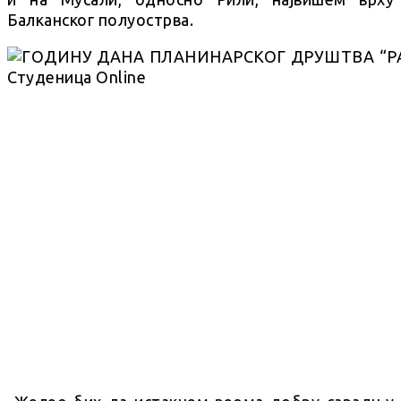
Балканског полуострва.