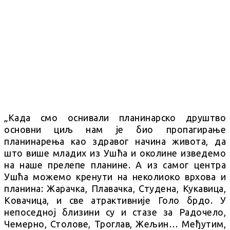
„Када смо оснивали планинарско друштво
основни циљ нам је био пропагирање
планинарења као здравог начина живота, да
што више младих из Ушћа и околине изведемо
на наше прелепе планине. А из самог центра
Ушћа можемо кренути на неколиоко врхова и
планина: Жарачка, Плавачка, Студена, Кукавица,
Ковачица, и све атрактивније Голо брдо. У
непоседној близини су и стазе за Радочело,
Чемерно, Столове, Троглав, Жељин… Међутим,