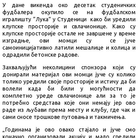
У дане викенда око десетак студеничких
фудбалера окупило се на фудбалском
игралишту “Лука” у Студеници како би уредили
клупске просторије и свлачионице. Како су
клупске просторије остале не завршене у време
изградње, ови момци су се јуче
самоиницијативно латили мешалице и колица и
одрадили бетонске радове.
Захваљујући неколицини спонзора који су
донирали материјал ови момци јуче су колико
толико уредили своје просторије и истичу да би
волели када би били у могућности да
комплетно уреде свлачионице али за то је
потребно средстава које они немају јер ово
раде из љубави према месту и клубу, где чак и
сами сносе трошкове путовања и такмичења.
„Годинама је ово овако стајало и јуче смо
коначно организовали акцију и мало средили