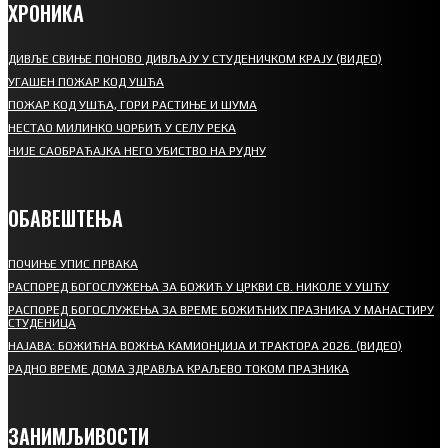
ХРОНИКА
ДИВЉЕ СВИЊЕ ПОНОВО ДИВЉАЈУ У СТУДЕНИЧКОМ КРАЈУ (ВИДЕО)
УГАШЕН ПОЖАР КОД УШЋА
ПОЖАР КОД УШЋА, ГОРИ РАСТИЊЕ И ШУМА
НЕСТАО МИЛИНКО ЧОРБИЋ У СЕЛУ РЕКА
НИЈЕ САОБРАЋАЈКА НЕГО УБИСТВО НА РУДНУ
ОБАВЕШТЕЊА
ПОЧИЊЕ УПИС ПРВАКА
РАСПОРЕД БОГОСЛУЖЕЊА ЗА БОЖИЋ У ЦРКВИ СВ. НИКОЛЕ У УШЋУ
РАСПОРЕД БОГОСЛУЖЕЊА ЗА ВРЕМЕ БОЖИЋНИХ ПРАЗНИКА У МАНАСТИРУ
СТУДЕНИЦА
НАЈАВА: БОЖИЋНА ВОЖЊА КАМИОНЏИЈА И ТРАКТОРА 2026. (ВИДЕО)
РАДНО ВРЕМЕ ДОМА ЗДРАВЉА КРАЉЕВО ТОКОМ ПРАЗНИКА
ЗАНИМЉИВОСТИ