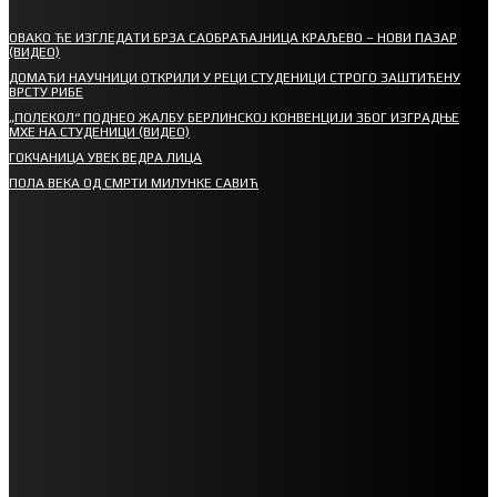
ОВАКО ЋЕ ИЗГЛЕДАТИ БРЗА САОБРАЋАЈНИЦА КРАЉЕВО – НОВИ ПАЗАР
(ВИДЕО)
ДОМАЋИ НАУЧНИЦИ ОТКРИЛИ У РЕЦИ СТУДЕНИЦИ СТРОГО ЗАШТИЋЕНУ
ВРСТУ РИБЕ
„ПОЛЕКОЛ“ ПОДНЕО ЖАЛБУ БЕРЛИНСКОЈ КОНВЕНЦИЈИ ЗБОГ ИЗГРАДЊЕ
МХЕ НА СТУДЕНИЦИ (ВИДЕО)
ГОКЧАНИЦА УВЕК ВЕДРА ЛИЦА
ПОЛА ВЕКА ОД СМРТИ МИЛУНКЕ САВИЋ
СПОРТ
СТАРТУЈУ ФУДБАЛЕРИ РАДНИКА И МИНЕРАЛА
СРЕТЕЊСКИ СУСРЕТ ПЛАНИНАРА НА ЖАРАЧКОЈ ПЛАНИНИ
ФУДБАЛ – РЕЗУЛТАТИ
ИН МЕМОРИАМ – ВЛАДАН СТАНИМИРОВИЋ
ФК ДЕВИЋИ ШАМПИОНИ ОПШТИНСКЕ ЛИГЕ