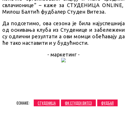
свлачионице“ – каже за СТУДЕНИЦА ONLINE,
Милош Балтић фудбалер Студен Витеза.
Да подсетимо, ова сезона је била најуспешнија
од оснивања клуба из Студенице и забележени
су одлични резултати а ови момци обећавају да
ће тако наставити и у будућности.
- маркетинг -
ОЗНАКЕ:
СТУДЕНИЦА
ФК СТУДЕН ВИТЕЗ
ФУДБАЛ