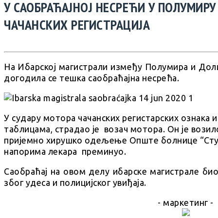
У САОБРАЋАЈНОЈ НЕСРЕЋИ У ПОЛУМИР
ЧАЧАНСКИХ РЕГИСТРАЦИЈА
На Ибарској магистрали између Полумира и Доли
догодила се тешка саобраћајна несрећа.
У судару мотора чачанских регистарских ознака 
таблицама, страдао је возач мотора. Он је вози
пријемно хирушко одељење Опште болнице “Студ
напорима лекара преминуо.
Саобраћај на овом делу ибарске магистрале био
због удеса и полицијског увиђаја.
- маркетинг -