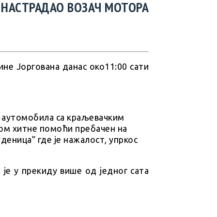
У НАСТРАДАО ВОЗАЧ МОТОРА
не Јоргована данас око11:00 сати
и аутомобила са краљевачким
лом хитне помоћи пребачен на
еница” где је нажалост, упркос
 је у прекиду више од једног сата