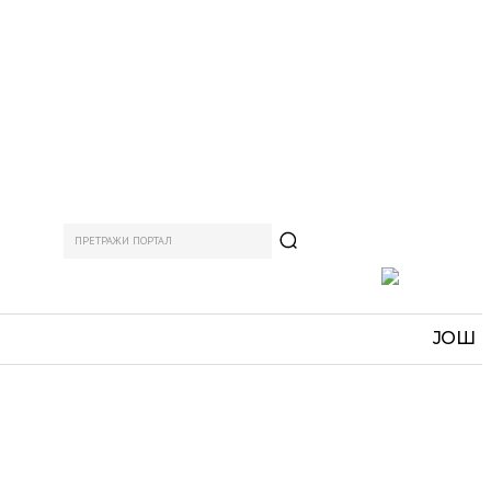
ПРЕТРАЖИ ПОРТАЛ
АМ
СПОРТ
ЗАНИМЉИВО
MORE
ЈОШ