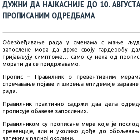
ДУЖНИ ДА НАЈКАСНИЈЕ ДО 10. АВГУСТА
ПРОПИСАНИМ ОДРЕДБАМА
Обезбеђивање рада у сменама с мање људи,
запослене мора да држе своју гардеробу да
пријављују симптоме… само су нека од пропис
морати да се придржавамо.
Пропис – Правилник о превентивним мерам
спречавање појаве и ширења епидемије заразне
рада.
Правилник практично садржи два дела одредб
прописује обавезе запослених.
Правилником су прописане мере које је посло
превенције, али и уколико дође до обољевања
затекну у радној околини.