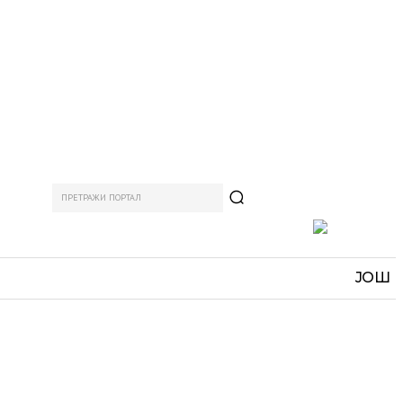
ПРЕТРАЖИ ПОРТАЛ
АМ
СПОРТ
ЗАНИМЉИВО
MORE
ЈОШ