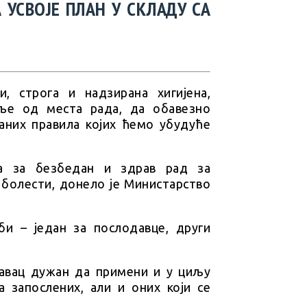
 УСВОЈЕ ПЛАН У СКЛАДУ СА
 строга и надзирана хигијена,
ље од места рада, да обавезно
аних правила којих ћемо убудуће
а за безбедан и здрав рад за
 болести, донело је Министарство
и – један за послодавце, други
давац дужан да примени и у циљу
 запослених, али и оних који се