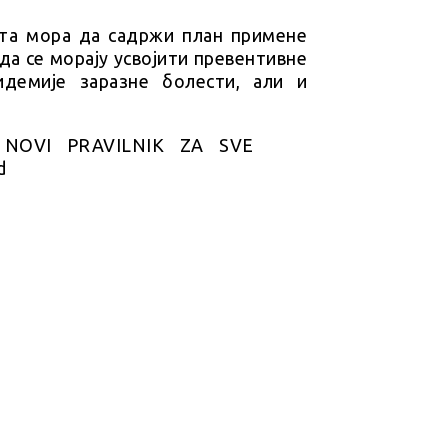
шта мора да садржи план примене
 да се морају усвојити превентивне
идемије заразне болести, али и