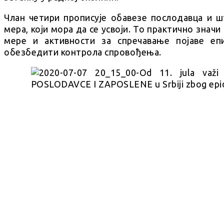
Члан четири прописује обавезе послодавца и 
мера, који мора да се усвоји. То практично значи
мере и активности за спречавање појаве еп
обезбедити контрола спровођења.