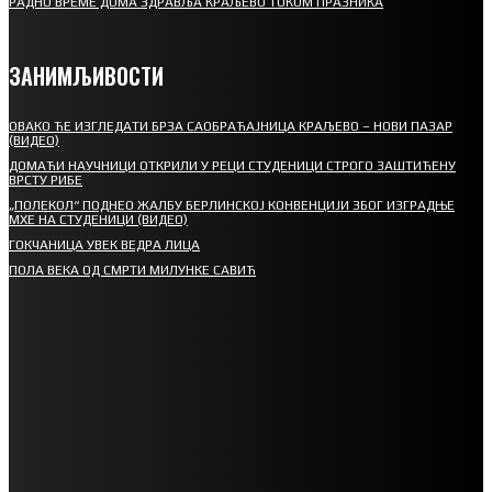
РАДНО ВРЕМЕ ДОМА ЗДРАВЉА КРАЉЕВО ТОКОМ ПРАЗНИКА
ЗАНИМЉИВОСТИ
ОВАКО ЋЕ ИЗГЛЕДАТИ БРЗА САОБРАЋАЈНИЦА КРАЉЕВО – НОВИ ПАЗАР
(ВИДЕО)
ДОМАЋИ НАУЧНИЦИ ОТКРИЛИ У РЕЦИ СТУДЕНИЦИ СТРОГО ЗАШТИЋЕНУ
ВРСТУ РИБЕ
„ПОЛЕКОЛ“ ПОДНЕО ЖАЛБУ БЕРЛИНСКОЈ КОНВЕНЦИЈИ ЗБОГ ИЗГРАДЊЕ
МХЕ НА СТУДЕНИЦИ (ВИДЕО)
ГОКЧАНИЦА УВЕК ВЕДРА ЛИЦА
ПОЛА ВЕКА ОД СМРТИ МИЛУНКЕ САВИЋ
СПОРТ
СТАРТУЈУ ФУДБАЛЕРИ РАДНИКА И МИНЕРАЛА
СРЕТЕЊСКИ СУСРЕТ ПЛАНИНАРА НА ЖАРАЧКОЈ ПЛАНИНИ
ФУДБАЛ – РЕЗУЛТАТИ
ИН МЕМОРИАМ – ВЛАДАН СТАНИМИРОВИЋ