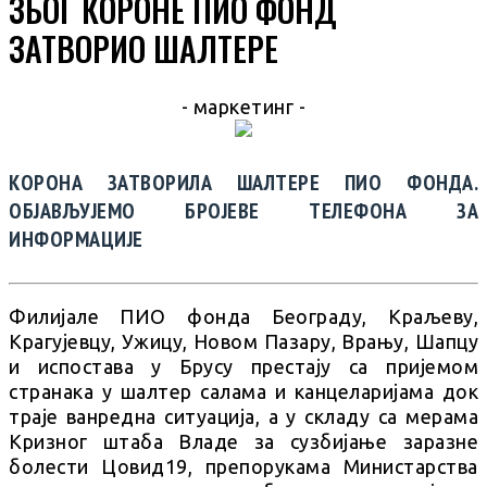
ЗБОГ КОРОНЕ ПИО ФОНД
ЗАТВОРИО ШАЛТЕРЕ
- маркетинг -
КОРОНА ЗАТВОРИЛА ШАЛТЕРЕ ПИО ФОНДА.
ОБЈАВЉУЈЕМО БРОЈЕВЕ ТЕЛЕФОНА ЗА
ИНФОРМАЦИЈЕ
Филијале ПИО фонда Београду, Краљеву,
Крагујевцу, Ужицу, Новом Пазару, Врању, Шапцу
и испостава у Брусу престају са пријемом
странака у шалтер салама и канцеларијама док
траје ванредна ситуација, а у складу са мерама
Кризног штаба Владе за сузбијање заразне
болести Цовид19, препорукама Министарства