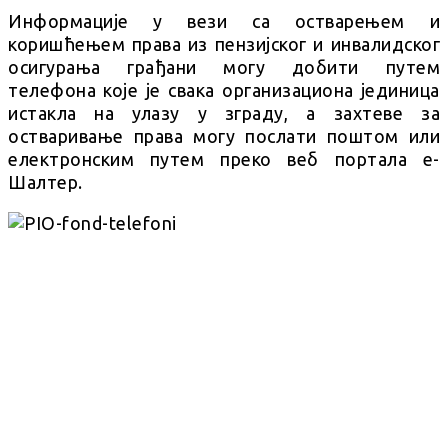
Информације у вези са остварењем и
коришћењем права из пензијског и инвалидског
осигурања грађани могу добити путем
телефона које је свака организациона јединица
истакла на улазу у зграду, а захтеве за
остваривање права могу послати поштом или
електронским путем преко веб портала е-
Шалтер.