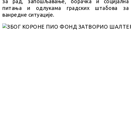
за рад, запошљавање, борачка и социјална
питања и одлукама градских штабова за
ванредне ситуације.