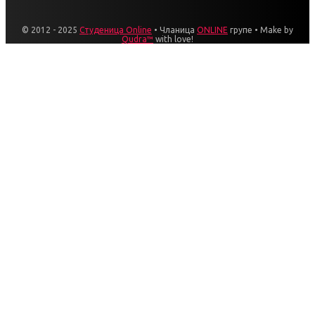
© 2012 - 2025
Студеница Online
• Чланица
ONLINE
групе • Make by
Qudra™
with love!