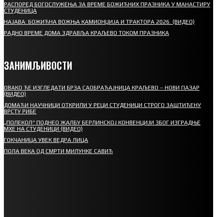
РАСПОРЕД БОГОСЛУЖЕЊА ЗА ВРЕМЕ БОЖИЋНИХ ПРАЗНИКА У МАНАСТИРУ
СТУДЕНИЦА
НАЈАВА: БОЖИЋНА ВОЖЊА КАМИОНЏИЈА И ТРАКТОРА 2026. (ВИДЕО)
РАДНО ВРЕМЕ ДОМА ЗДРАВЉА КРАЉЕВО ТОКОМ ПРАЗНИКА
ЗАНИМЉИВОСТИ
ОВАКО ЋЕ ИЗГЛЕДАТИ БРЗА САОБРАЋАЈНИЦА КРАЉЕВО – НОВИ ПАЗАР
(ВИДЕО)
ДОМАЋИ НАУЧНИЦИ ОТКРИЛИ У РЕЦИ СТУДЕНИЦИ СТРОГО ЗАШТИЋЕНУ
ВРСТУ РИБЕ
„ПОЛЕКОЛ“ ПОДНЕО ЖАЛБУ БЕРЛИНСКОЈ КОНВЕНЦИЈИ ЗБОГ ИЗГРАДЊЕ
МХЕ НА СТУДЕНИЦИ (ВИДЕО)
ГОКЧАНИЦА УВЕК ВЕДРА ЛИЦА
ПОЛА ВЕКА ОД СМРТИ МИЛУНКЕ САВИЋ
СПОРТ
СТАРТУЈУ ФУДБАЛЕРИ РАДНИКА И МИНЕРАЛА
СРЕТЕЊСКИ СУСРЕТ ПЛАНИНАРА НА ЖАРАЧКОЈ ПЛАНИНИ