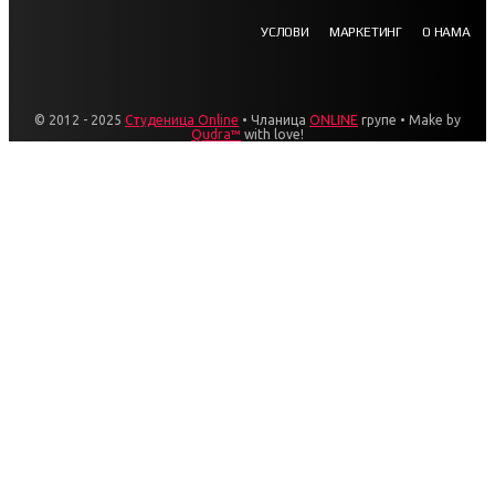
УСЛОВИ
МАРКЕТИНГ
О НАМА
© 2012 - 2025
Студеница Online
• Чланица
ONLINE
групе • Make by
Qudra™
with love!