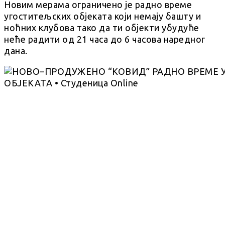
Новим мерама ограничено је радно време
угоститељских објеката који немају башту и
ноћних клубова тако да ти објекти убудуће
неће радити од 21 часа до 6 часова наредног
дана.