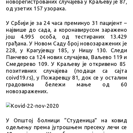
новорегистрованих случајева у Краљеву је 87,
од узетих 157 узорака.
У Србији је за 24 часа преминуо 31 пацијент –
највише до сада, а коронавирусом заражено
још 4.995 особа, од тестираних 13.429
грађана. У Новом Саду број новозаражених је
228, у Крагујевцу 185, у Нишу 130. Следи
Панчево са 124 нових случајева, Ваљево 119 и
Смедерево 109. У Краљеву је откривено 85
позитивних случајева (подаци са сајта
coivd19.rs), у Пожаревцу 81, док се у осталим
градовима бележи мање од 60
новозаражених.
У Општој болници “Студеница” на ковид
одељењу према јутрошњем пресеку лечи се