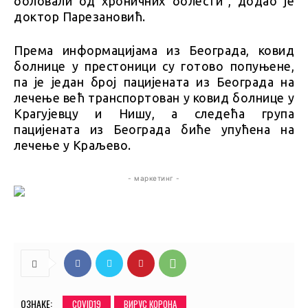
боловали од хроничних болести”, додао је
доктор Парезановић.
Према информацијама из Београда, ковид
болнице у престоници су готово попуњене,
па је један број пацијената из Београда на
лечење већ транспортован у ковид болнице у
Крагујевцу и Нишу, а следећа група
пацијената из Београда биће упућена на
лечење у Краљево.
- маркетинг -
ОЗНАКЕ:
COVID19
ВИРУС КОРОНА