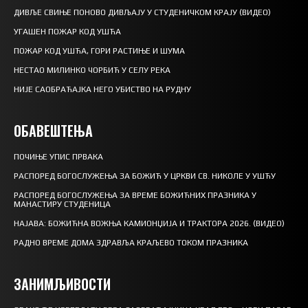
ДИВЉЕ СВИЊЕ ПОНОВО ДИВЉАЈУ У СТУДЕНИЧКОМ КРАЈУ (ВИДЕО)
УГАШЕН ПОЖАР КОД УШЋА
ПОЖАР КОД УШЋА, ГОРИ РАСТИЊЕ И ШУМА
НЕСТАО МИЛИНКО ЧОРБИЋ У СЕЛУ РЕКА
НИЈЕ САОБРАЋАЈКА НЕГО УБИСТВО НА РУДНУ
ОБАВЕШТЕЊА
ПОЧИЊЕ УПИС ПРВАКА
РАСПОРЕД БОГОСЛУЖЕЊА ЗА БОЖИЋ У ЦРКВИ СВ. НИКОЛЕ У УШЋУ
РАСПОРЕД БОГОСЛУЖЕЊА ЗА ВРЕМЕ БОЖИЋНИХ ПРАЗНИКА У
МАНАСТИРУ СТУДЕНИЦА
НАЈАВА: БОЖИЋНА ВОЖЊА КАМИОНЏИЈА И ТРАКТОРА 2026. (ВИДЕО)
РАДНО ВРЕМЕ ДОМА ЗДРАВЉА КРАЉЕВО ТОКОМ ПРАЗНИКА
ЗАНИМЉИВОСТИ