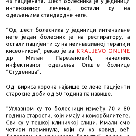
48 пацијената. Шест болесника је у јединици
интензивног лечења, остали су на
одељењима стандардне неге.
“Од шест болесника у јединици интензивне
неге један болесник је на респиратору, а
остали пацијенти су на неинвезивној терапији
кисеоником”, рекао је за
KRALJEVO ONLINE
др Милан Парезановић, начелник
инфективног одељења Опште болнице
“Студеница”.
Од вириса корона највише се лече пацијенти
старосне доби од 50 година па навише.
“Углавном су то болесници између 70 и 80
година старости, који имају и коморбилитете.
Сви су у тешкој клиничкој слици. Имали смо
четири преминула, који су уз ковид, већ