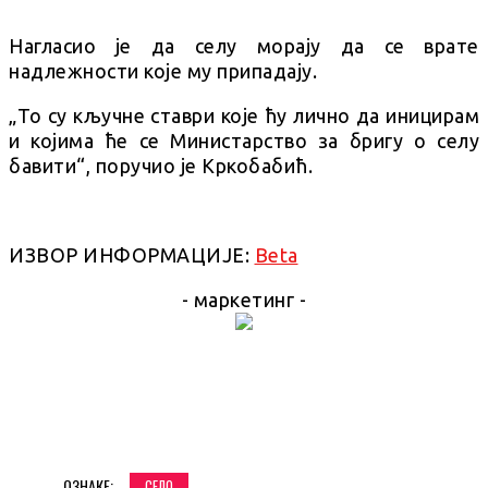
Нагласио је да селу морају да се врате
надлежности које му припадају.
„То су кључне ставри које ћу лично да иницирам
и којима ће се Министарство за бригу о селу
бавити“, поручио је Кркобабић.
ИЗВОР ИНФОРМАЦИЈЕ:
Beta
- маркетинг -
ОЗНАКЕ:
СЕЛО