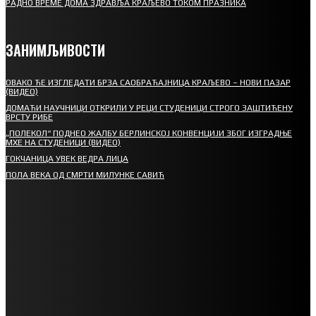
РАДНО ВРЕМЕ ДОМА ЗДРАВЉА КРАЉЕВО ТОКОМ ПРАЗНИКА
ЗАНИМЉИВОСТИ
ОВАКО ЋЕ ИЗГЛЕДАТИ БРЗА САОБРАЋАЈНИЦА КРАЉЕВО – НОВИ ПАЗАР
(ВИДЕО)
ДОМАЋИ НАУЧНИЦИ ОТКРИЛИ У РЕЦИ СТУДЕНИЦИ СТРОГО ЗАШТИЋЕНУ
ВРСТУ РИБЕ
„ПОЛЕКОЛ“ ПОДНЕО ЖАЛБУ БЕРЛИНСКОЈ КОНВЕНЦИЈИ ЗБОГ ИЗГРАДЊЕ
МХЕ НА СТУДЕНИЦИ (ВИДЕО)
ГОКЧАНИЦА УВЕК ВЕДРА ЛИЦА
ПОЛА ВЕКА ОД СМРТИ МИЛУНКЕ САВИЋ
СПОРТ
СТАРТУЈУ ФУДБАЛЕРИ РАДНИКА И МИНЕРАЛА
СРЕТЕЊСКИ СУСРЕТ ПЛАНИНАРА НА ЖАРАЧКОЈ ПЛАНИНИ
ФУДБАЛ – РЕЗУЛТАТИ
ИН МЕМОРИАМ – ВЛАДАН СТАНИМИРОВИЋ