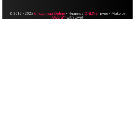
© 2012 - 2025
Студеница Online
• Чланица
ONLINE
групе • Make by
Qudra™
with love!