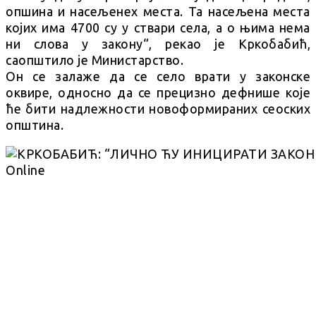
опшина и насељенех места. Та насељена места
којих има 4700 су у ствари села, а о њима нема
ни слова у закону“, рекао је Кркобабић,
саопштило је Министарство.
Он се залаже да се село врати у законске
оквире, односно да се прецизно дефнише које
ће бити надлежности новоформираних сеоских
општина.