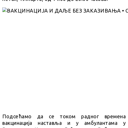
Подсећамо да се током радног времена
вакцинација наставља и у амбулантама у