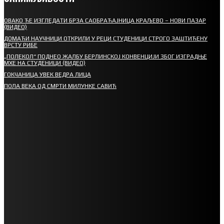
ОВАКО ЋЕ ИЗГЛЕДАТИ БРЗА САОБРАЋАЈНИЦА КРАЉЕВО – НОВИ ПАЗАР
(ВИДЕО)
ДОМАЋИ НАУЧНИЦИ ОТКРИЛИ У РЕЦИ СТУДЕНИЦИ СТРОГО ЗАШТИЋЕНУ
ВРСТУ РИБЕ
„ПОЛЕКОЛ“ ПОДНЕО ЖАЛБУ БЕРЛИНСКОЈ КОНВЕНЦИЈИ ЗБОГ ИЗГРАДЊЕ
МХЕ НА СТУДЕНИЦИ (ВИДЕО)
ГОКЧАНИЦА УВЕК ВЕДРА ЛИЦА
ПОЛА ВЕКА ОД СМРТИ МИЛУНКЕ САВИЋ
СПОРТ
СТАРТУЈУ ФУДБАЛЕРИ РАДНИКА И МИНЕРАЛА
СРЕТЕЊСКИ СУСРЕТ ПЛАНИНАРА НА ЖАРАЧКОЈ ПЛАНИНИ
ФУДБАЛ – РЕЗУЛТАТИ
ИН МЕМОРИАМ – ВЛАДАН СТАНИМИРОВИЋ
ФК ДЕВИЋИ ШАМПИОНИ ОПШТИНСКЕ ЛИГЕ