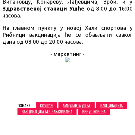
Витановцу, Конареву, Лађевцима, Врби, и у
Здравственој станици Ушће
од 8:00 до 16:00
часова.
На главном пункту у новој Хали спортова у
Рибници вакцинација ће се обављати сваког
дана од 08:00 до 20:00 часова.
- маркетинг -
ОЗНАКЕ:
COVID19
АМБУЛАНТА УШЋЕ
ВАКЦИНАЦИЈА
ВАКЦИНАЦИЈА БЕЗ ЗАКАЗИВАЊА
ВИРУС КОРОНА