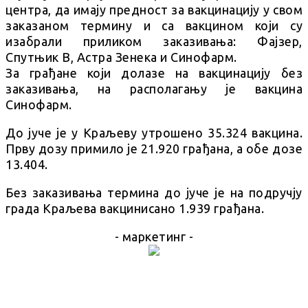
центра, да имају предност за вакцинацију у свом
заказаном термину и са вакцином који су
изабрали приликом заказивања: Фајзер,
Спутњик В, Астра Зенека и Синофарм.
За грађане који долазе на вакцинацију без
заказивања, на располагању је вакцина
Синофарм.
До јуче је у Краљеву утрошено 35.324 вакцина.
Прву дозу примило је 21.920 грађана, а обе дозе
13.404.
Без заказивања термина до јуче је на подручју
града Краљева вакцинисано 1.939 грађана.
- маркетинг -