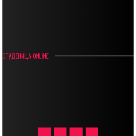
СТАРТУЈУ ФУДБАЛЕРИ РАДНИКА И МИНЕРАЛА
СРЕТЕЊСКИ СУСРЕТ ПЛАНИНАРА НА ЖАРАЧКОЈ ПЛАНИНИ
ФУДБАЛ – РЕЗУЛТАТИ
ИН МЕМОРИАМ – ВЛАДАН СТАНИМИРОВИЋ
ФК ДЕВИЋИ ШАМПИОНИ ОПШТИНСКЕ ЛИГЕ
СТУДЕНИЦА ONLINE