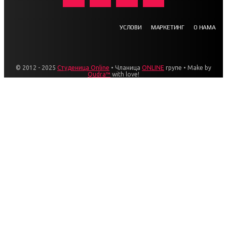
УСЛОВИ
МАРКЕТИНГ
О НАМА
© 2012 - 2025
Студеница Online
• Чланица
ONLINE
групе • Make by
Qudra™
with love!