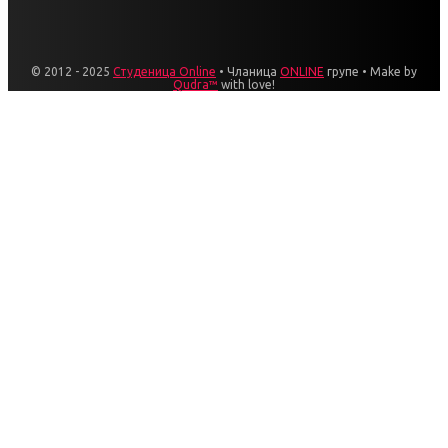
© 2012 - 2025
Студеница Online
• Чланица
ONLINE
групе • Make by
Qudra™
with love!