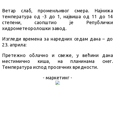
Ветар слаб, променљивог смера. Најнижа
температура од -3 до 1, највиша од 11 до 14
степени, саопштио је Републички
хидрометеоролошки завод.
Изгледи времена за наредних седам дана – до
23. априла:
Претежно облачно и свеже, у већини дана
местимично киша, на планинама снег.
Температура испод просечних вредности.
- маркетинг -