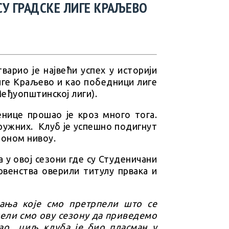
У ГРАДСКЕ ЛИГЕ КРАЉЕВО
арио је највећи успех у историји
лиге Краљево и као победници лиге
еђуопштинској лиги).
нице прошао је кроз много тога.
 ружних. Клуб је успешно подигнут
ионом нивоу.
 у овој сезони где су Студеничани
рвенства оверили титулу првака и
вања које смо претрпели што се
пели смо ову сезону да приведемо
вао циљ клуба је био пласман у