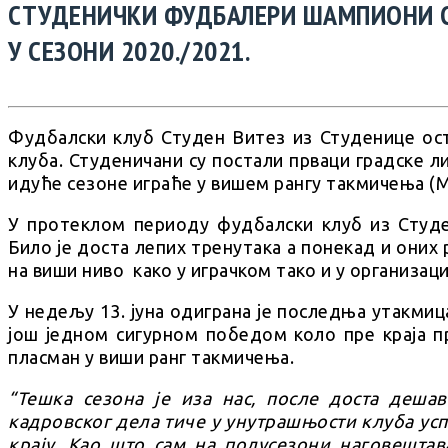
СТУДЕНИЧКИ ФУДБАЛЕРИ ШАМПИОНИ С
У СЕЗОНИ 2020./2021.
Фудбалски клуб Студен Витез из Студенице оств
клуба. Студеничани су постали прваци градске 
идуће сезоне играће у вишем рангу такмичења (М
У протеклом периоду фудбалски клуб из Студе
Било је доста лепих тренутака а понекад и оних
на виши ниво како у играчком тако и у организац
У недељу 13. јуна одиграна је последња утакмица
још једном сигурном победом коло пре краја п
пласман у виши ранг такмичења.
“Тешка сезона је иза нас, после доста деша
кадровског дела тиче у унутрашњости клуба ус
крају. Као што сам на полусезони наговешта