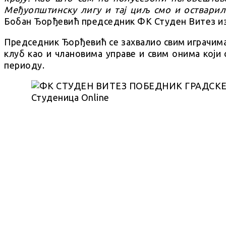
Међуопштинску лигу и тај циљ смо и остварил
Бобан Ђорђевић председник ФК Студен Витез из
Председник Ђорђевић се захвалио свим играчима к
клуб као и члановима управе и свим онима који
периоду.