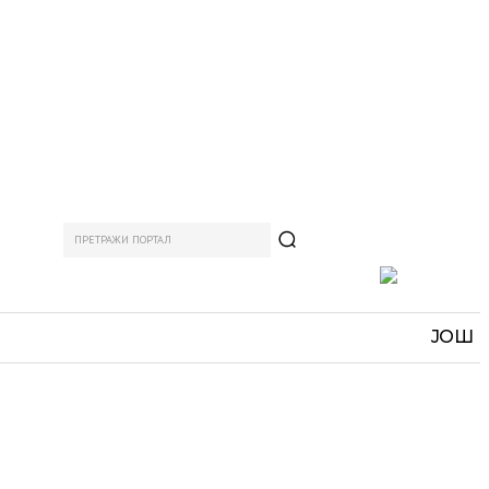
ПРЕТРАЖИ ПОРТАЛ
АМ
СПОРТ
ЗАНИМЉИВО
MORE
ЈОШ