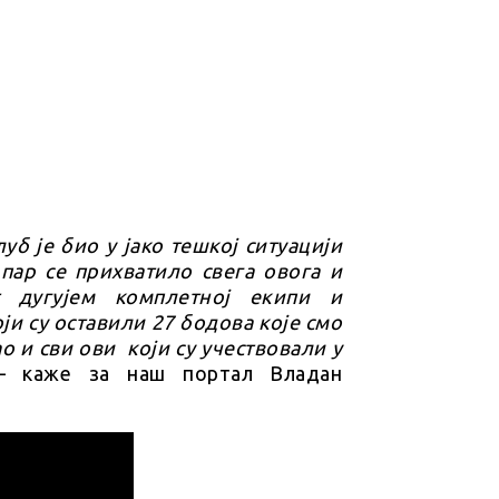
уб је био у јако тешкој ситуацији
пар се прихватило свега овога и
т дугујем комплетној екипи и
и су оставили 27 бодова које смо
о и сви ови који су учествовали у
 каже за наш портал Владан