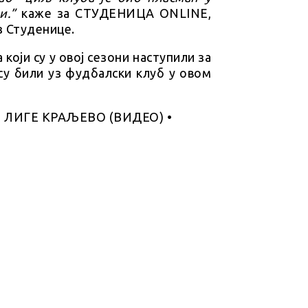
и.”
каже за СТУДЕНИЦА ONLINE,
 Студенице.
оји су у овој сезони наступили за
 су били уз фудбалски клуб у овом