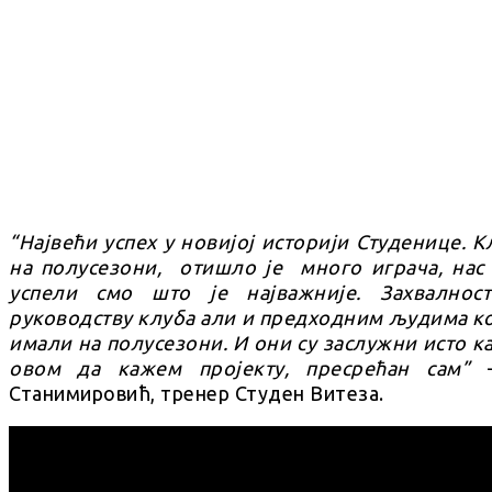
“Највећи успех у новијој историји Студенице. Кл
на полусезони, отишло је много играча, нас 
успели смо што је најважније. Захвалнос
руководству клуба али и предходним људима кој
имали на полусезони. И они су заслужни исто ка
овом да кажем пројекту, пресрећан сам”
–
Станимировић, тренер Студен Витеза.