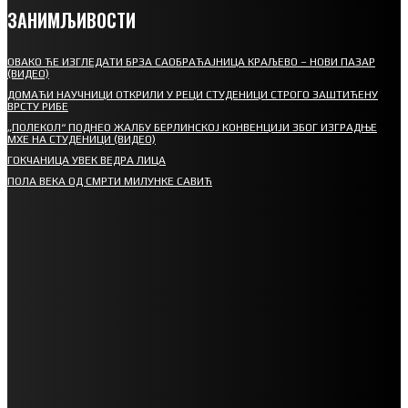
ЗАНИМЉИВОСТИ
ОВАКО ЋЕ ИЗГЛЕДАТИ БРЗА САОБРАЋАЈНИЦА КРАЉЕВО – НОВИ ПАЗАР
(ВИДЕО)
ДОМАЋИ НАУЧНИЦИ ОТКРИЛИ У РЕЦИ СТУДЕНИЦИ СТРОГО ЗАШТИЋЕНУ
ВРСТУ РИБЕ
„ПОЛЕКОЛ“ ПОДНЕО ЖАЛБУ БЕРЛИНСКОЈ КОНВЕНЦИЈИ ЗБОГ ИЗГРАДЊЕ
МХЕ НА СТУДЕНИЦИ (ВИДЕО)
ГОКЧАНИЦА УВЕК ВЕДРА ЛИЦА
ПОЛА ВЕКА ОД СМРТИ МИЛУНКЕ САВИЋ
СПОРТ
СТАРТУЈУ ФУДБАЛЕРИ РАДНИКА И МИНЕРАЛА
СРЕТЕЊСКИ СУСРЕТ ПЛАНИНАРА НА ЖАРАЧКОЈ ПЛАНИНИ
ФУДБАЛ – РЕЗУЛТАТИ
ИН МЕМОРИАМ – ВЛАДАН СТАНИМИРОВИЋ
ФК ДЕВИЋИ ШАМПИОНИ ОПШТИНСКЕ ЛИГЕ