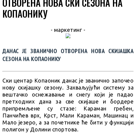
ОТВОРЕНА НОВА СКИ СЕЗОНА НА
КОПАОНИКУ
- маркетинг -
ДАНАС ЈЕ ЗВАНИЧНО ОТВОРЕНА НОВА СКИЈАШКА
СЕЗОНА НА КОПАОНИКУ
Ски центар Копаоник данас је званично започео
нову скијашку сезону. Захваљујући систему за
вештачко оснежавање и снегу који је падао
претходних дана за све скијаше и бордере
припремљене су стазе: Караман гребен,
Панчићев врх, Крст, Мали Караман, Машинац и
Мало језеро, а за почетнике ће бити у функцији
полигон у Долини спортова.