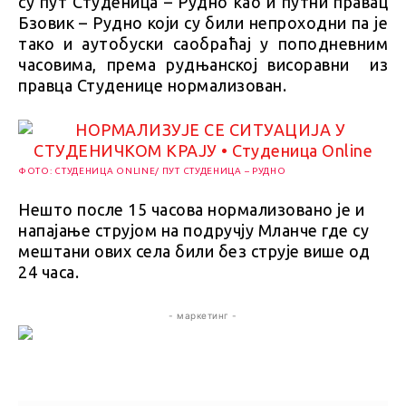
су пут Студеница – Рудно као и путни правац
Бзовик – Рудно који су били непроходни па је
тако и аутобуски саобраћај у поподневним
часовима, према рудњанској висоравни из
правца Студенице нормализован.
ФОТО: СТУДЕНИЦА ONLINE/ ПУТ СТУДЕНИЦА – РУДНО
Нешто после 15 часова нормализовано је и
напајање струјом на подручју Мланче где су
мештани ових села били без струје више од
24 часа.
- маркетинг -