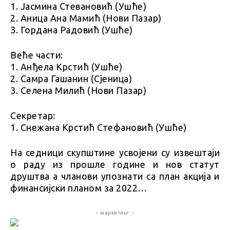
1. Јасмина Стевановић (Ушће)
2. Аница Ана Мамић (Нови Пазар)
3. Гордана Радовић (Ушће)
Веће части:
1. Анђела Крстић (Ушће)
2. Самра Гашанин (Сјеница)
3. Селена Милић (Нови Пазар)
Секретар:
1. Снежана Крстић Стефановић (Ушће)
На седници скупштине усвојени су извештаји
о раду из прошле године и нов статут
друштва а чланови упознати са план акција и
финансијски планом за 2022…
- маркетинг -