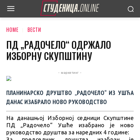
HOME
ВЕСТИ
ПД „РАДОЧЕЛО“ ОДРЖАЛО
ИЗБОРНУ СКУПШТИНУ
- маркетинг -
ПЛАНИНАРСКО ДРУШТВО „РАДОЧЕЛО“ ИЗ УШЋА
ДАНАС ИЗАБРАЛО НОВО РУКОВОДСТВО
На данашњој Изборној седници Скупштине
ПД „Радочело“ Ушће изабрано је ново
руководство друштва за наредних 4 године:
За председник друштва изабран је