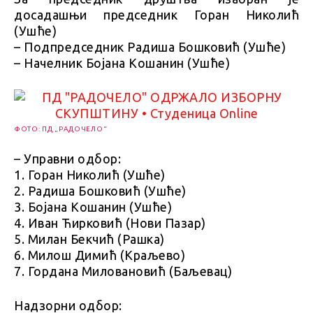
досадашњи председник Горан Николић
(Ушће)
– Подпредседник Радиша Бошковић (Ушће)
– Начелник Бојана Кошанин (Ушће)
ФОТО: ПД „РАДОЧЕЛО“
– Управни одбор:
1. Горан Николић (Ушће)
2. Радиша Бошковић (Ушће)
3. Бојана Кошанин (Ушће)
4. Иван Ћирковић (Нови Пазар)
5. Милан Бекчић (Рашка)
6. Милош Димић (Краљево)
7. Гордана Миловановић (Баљевац)
Надзорни одбор: