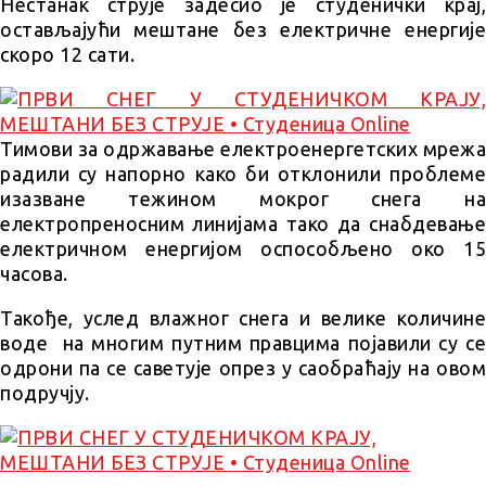
Нестанак струје задесио је студенички крај,
остављајући мештане без електричне енергије
скоро 12 сати.
Тимови за одржавање електроенергетских мрежа
радили су напорно како би отклонили проблеме
изазване тежином мокрог снега на
електропреносним линијама тако да снабдевање
електричном енергијом оспособљено око 15
часова.
Такође, услед влажног снега и велике количине
воде на многим путним правцима појавили су се
одрони па се саветује опрез у саобраћају на овом
подручју.