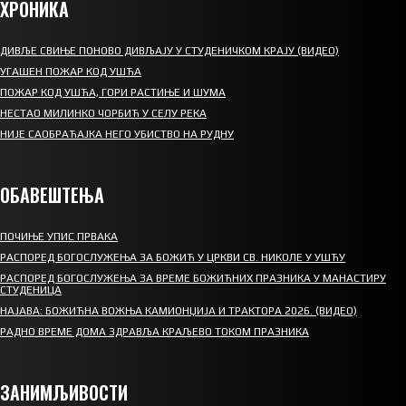
ХРОНИКА
ДИВЉЕ СВИЊЕ ПОНОВО ДИВЉАЈУ У СТУДЕНИЧКОМ КРАЈУ (ВИДЕО)
УГАШЕН ПОЖАР КОД УШЋА
ПОЖАР КОД УШЋА, ГОРИ РАСТИЊЕ И ШУМА
НЕСТАО МИЛИНКО ЧОРБИЋ У СЕЛУ РЕКА
НИЈЕ САОБРАЋАЈКА НЕГО УБИСТВО НА РУДНУ
ОБАВЕШТЕЊА
ПОЧИЊЕ УПИС ПРВАКА
РАСПОРЕД БОГОСЛУЖЕЊА ЗА БОЖИЋ У ЦРКВИ СВ. НИКОЛЕ У УШЋУ
РАСПОРЕД БОГОСЛУЖЕЊА ЗА ВРЕМЕ БОЖИЋНИХ ПРАЗНИКА У МАНАСТИРУ
СТУДЕНИЦА
НАЈАВА: БОЖИЋНА ВОЖЊА КАМИОНЏИЈА И ТРАКТОРА 2026. (ВИДЕО)
РАДНО ВРЕМЕ ДОМА ЗДРАВЉА КРАЉЕВО ТОКОМ ПРАЗНИКА
ЗАНИМЉИВОСТИ