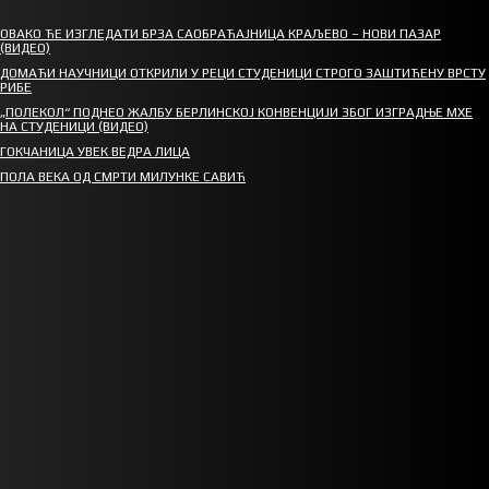
ОВАКО ЋЕ ИЗГЛЕДАТИ БРЗА САОБРАЋАЈНИЦА КРАЉЕВО – НОВИ ПАЗАР
(ВИДЕО)
ДОМАЋИ НАУЧНИЦИ ОТКРИЛИ У РЕЦИ СТУДЕНИЦИ СТРОГО ЗАШТИЋЕНУ ВРСТУ
РИБЕ
„ПОЛЕКОЛ“ ПОДНЕО ЖАЛБУ БЕРЛИНСКОЈ КОНВЕНЦИЈИ ЗБОГ ИЗГРАДЊЕ МХЕ
НА СТУДЕНИЦИ (ВИДЕО)
ГОКЧАНИЦА УВЕК ВЕДРА ЛИЦА
ПОЛА ВЕКА ОД СМРТИ МИЛУНКЕ САВИЋ
СПОРТ
СТАРТУЈУ ФУДБАЛЕРИ РАДНИКА И МИНЕРАЛА
СРЕТЕЊСКИ СУСРЕТ ПЛАНИНАРА НА ЖАРАЧКОЈ ПЛАНИНИ
ФУДБАЛ – РЕЗУЛТАТИ
ИН МЕМОРИАМ – ВЛАДАН СТАНИМИРОВИЋ
ФК ДЕВИЋИ ШАМПИОНИ ОПШТИНСКЕ ЛИГЕ