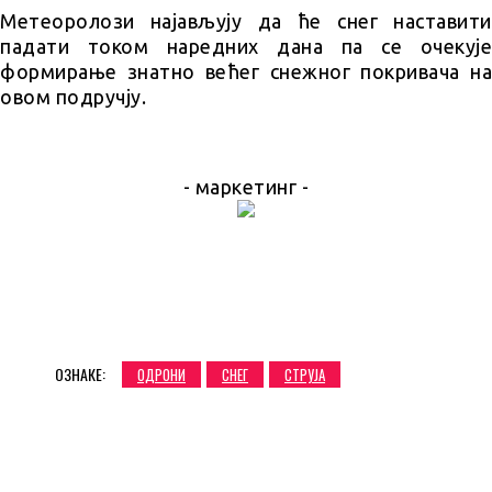
Метеоролози најављују да ће снег наставити
падати током наредних дана па се очекује
формирање знатно већег снежног покривача на
овом подручју.
- маркетинг -
ОЗНАКЕ:
ОДРОНИ
СНЕГ
СТРУЈА