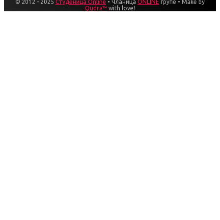
© 2012 - 2025
Студеница Online
• Чланица
ONLINE
групе • Make by
Qudra™
with love!