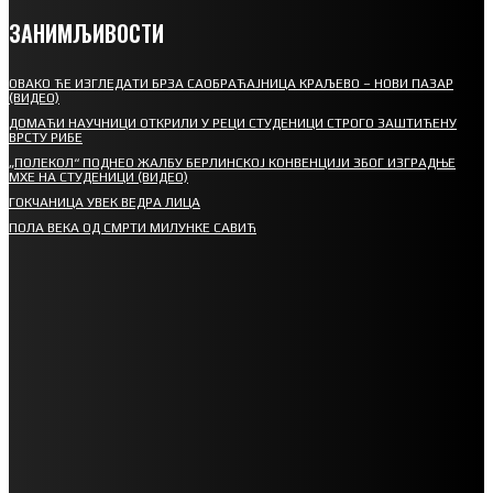
ЗАНИМЉИВОСТИ
ОВАКО ЋЕ ИЗГЛЕДАТИ БРЗА САОБРАЋАЈНИЦА КРАЉЕВО – НОВИ ПАЗАР
(ВИДЕО)
ДОМАЋИ НАУЧНИЦИ ОТКРИЛИ У РЕЦИ СТУДЕНИЦИ СТРОГО ЗАШТИЋЕНУ
ВРСТУ РИБЕ
„ПОЛЕКОЛ“ ПОДНЕО ЖАЛБУ БЕРЛИНСКОЈ КОНВЕНЦИЈИ ЗБОГ ИЗГРАДЊЕ
МХЕ НА СТУДЕНИЦИ (ВИДЕО)
ГОКЧАНИЦА УВЕК ВЕДРА ЛИЦА
ПОЛА ВЕКА ОД СМРТИ МИЛУНКЕ САВИЋ
СПОРТ
СТАРТУЈУ ФУДБАЛЕРИ РАДНИКА И МИНЕРАЛА
СРЕТЕЊСКИ СУСРЕТ ПЛАНИНАРА НА ЖАРАЧКОЈ ПЛАНИНИ
ФУДБАЛ – РЕЗУЛТАТИ
ИН МЕМОРИАМ – ВЛАДАН СТАНИМИРОВИЋ
ФК ДЕВИЋИ ШАМПИОНИ ОПШТИНСКЕ ЛИГЕ