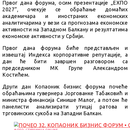
Првог дана форума, осим презентације „ЕXПО
2027“, очекује се обраћање домаћих
академичара и иностраних економских
аналитичарима у вези са прогнозама економске
активности на Западном Балкану и резултатима
економске активности у Србији.
Првог дана форума биће представљен и
извештај Индекса корпоративне репутације, а
дан ће бити завршен разговором са
председником МК Групе Александром
Костићем.
Други дан Копаоник бизнис форума почеће
обраћањима гувернера Јоргованке Табаковић и
министра финансија Синише Малог, а потом ће
панелисти анализирати утицај ратова и
трговинских сукоба на Западни Балкан.
ФОТО: СТУДЕНИЦА ONLINE