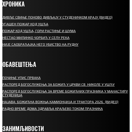
ХРОНИКА
ДИВЉЕ СВИЊЕ ПОНОВО ДИВЉАЈУ У СТУДЕНИЧКОМ КРАЈУ (ВИДЕО)
УГАШЕН ПОЖАР КОД УШЋА
ПОЖАР КОД УШЋА, ГОРИ РАСТИЊЕ И ШУМА
НЕСТАО МИЛИНКО ЧОРБИЋ У СЕЛУ РЕКА
НИЈЕ САОБРАЋАЈКА НЕГО УБИСТВО НА РУДНУ
ОБАВЕШТЕЊА
ПОЧИЊЕ УПИС ПРВАКА
РАСПОРЕД БОГОСЛУЖЕЊА ЗА БОЖИЋ У ЦРКВИ СВ. НИКОЛЕ У УШЋУ
РАСПОРЕД БОГОСЛУЖЕЊА ЗА ВРЕМЕ БОЖИЋНИХ ПРАЗНИКА У МАНАСТИРУ
СТУДЕНИЦА
НАЈАВА: БОЖИЋНА ВОЖЊА КАМИОНЏИЈА И ТРАКТОРА 2026. (ВИДЕО)
РАДНО ВРЕМЕ ДОМА ЗДРАВЉА КРАЉЕВО ТОКОМ ПРАЗНИКА
ЗАНИМЉИВОСТИ