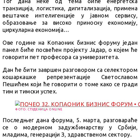
Тог дана неке од тема биће енергетска
транзиција, логистика, дигитализација, примена
вештачке интелигенције у јавном сервису,
образовање за високо приносну економију,
циркуларна економија…
Ове године на Копаоник бизнис форуму један
панел биће посвећен пројекту Јадар, о којем ће
говорити пет професора са универзитета.
Дан ће бити завршен разговором са селектором
кошаркашке репрезентације Светославом
Пешићем који ће говорити о томе како се гради
тим и тимски успех.
ФОТО: СТУДЕНИЦА ONLINE
Последњег дана форума, 5. марта, разговараће
се о модерном задужбинарству у Србији,
младима, генерацији З, здравственом сектору.