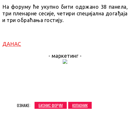
На форуму ће укупно бити одржано 38 панела,
три пленарне сесије, четири специјална догађаја
и три обраћања гостију.
ДАНАС
- маркетинг -
ОЗНАКЕ:
БИЗНИС ФОРУМ
КОПАОНИК