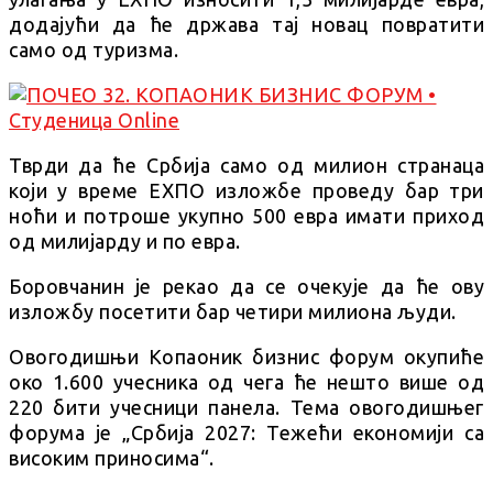
додајући да ће држава тај новац повратити
само од туризма.
Тврди да ће Србија само од милион странаца
који у време ЕXПО изложбе проведу бар три
ноћи и потроше укупно 500 евра имати приход
од милијарду и по евра.
Боровчанин је рекао да се очекује да ће ову
изложбу посетити бар четири милиона људи.
Овогодишњи Копаоник бизнис форум окупиће
око 1.600 учесника од чега ће нешто више од
220 бити учесници панела. Тема овогодишњег
форума је „Србија 2027: Тежећи економији са
високим приносима“.