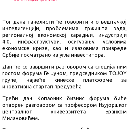
Тог дана панелисти ће говорити и о вештачкој
интелигенцији, проблемима тржишта рада,
регионалној економској сарадњи, индустрији
4.0, инфраструктури, осигурању, условима
економске кризе, као и изазовима привреде
Србије посматрано из угла инвеститора.
Дан ће се завршити разговором са специјалним
гостом форума Ге Јуном, председником ТОЈОY
групе, највеће кинеске платформе за
иновативна стартап предузећа.
Трећи дан Копаоник бизнис форума биће
отворен разговором са професором Њујоршког
централног универзитета Бранком
Милановићем.