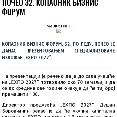
ПОЧЕО 32. КОПАОНИК БИЗНИС
ФОРУМ
- маркетинг -
КОПАОНИК БИЗНИС ФОРУМ, 32. ПО РЕДУ, ПОЧЕО ЈЕ
ДАНАС ПРЕЗЕНТОВАЊЕМ СПЕЦИЈАЛИЗОВАНЕ
ИЗЛОЖБЕ „ЕXPO 2027“.
На презентацији је речено да је до сада учешће
на „ЕXПО 2027“ потврдило око 70 земаља, а да
се до средине ове године очекује да ће тај број
премашити 100.
Директор предузећа „ЕXПО 2027“ Душан
Боровчанин рекао је да ће укупна капитална
улагања у ЕXПО износити 1,3 милијарде евра,