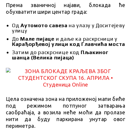
Према званичној најави, блокада ће
обухватити шири центар града:
Од
Аутомото савеза
на улазу у Доситејеву
улицу
До
Мале пијаце
и даље ка раскрсници у
Карађорђевој улици код Главчића моста
Затим до раскрснице код
Пљакиног
шанца (Велика пијаца)
Цела означена зона на приложеној мапи биће
под режимом потпуног затварања
саобраћаја, а возила неће моћи да пролазе
нити да буду паркирана унутар овог
периметра.