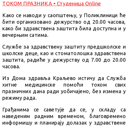
Како се наводи у саопштењу, у Поликлиници ће
бити организовано дежурство од 20.00 часова,
како би здравствена заштита била доступна и у
вечерњим сатима.
Службе за здравствену заштиту предшколске и
школске деце, као и стоматолошка здравствена
заштита, радиће у дежурству од 7.00 до 20.00
часова.
Из Дома здравља Краљево истичу да Служба
хитне медицинске помоћи током свих
празничних дана ради уобичајено, без измена у
режиму рада.
Грађанима се саветује да се, у складу са
наведеним радним временом, благовремено
информишу и планирају долазак у здравствене