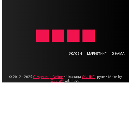
УСЛОВИ
МАРКЕТИНГ
О НАМА
© 2012 - 2025
Студеница Online
• Чланица
ONLINE
групе • Make by
Qudra™
with love!