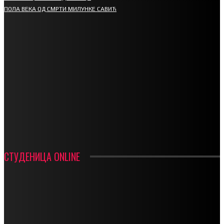
ПОЛА ВЕКА ОД СМРТИ МИЛУНКЕ САВИЋ
СПОРТ
СТАРТУЈУ ФУДБАЛЕРИ РАДНИКА И МИНЕРАЛА
СРЕТЕЊСКИ СУСРЕТ ПЛАНИНАРА НА ЖАРАЧКОЈ ПЛАНИНИ
ФУДБАЛ – РЕЗУЛТАТИ
ИН МЕМОРИАМ – ВЛАДАН СТАНИМИРОВИЋ
ФК ДЕВИЋИ ШАМПИОНИ ОПШТИНСКЕ ЛИГЕ
СТУДЕНИЦА ONLINE