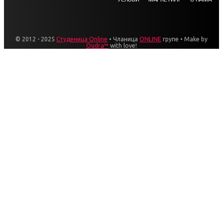
© 2012 - 2025
Студеница Online
• Чланица
ONLINE
групе • Make by
Qudra™
with love!