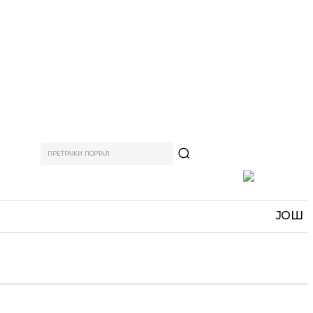
ПРЕТРАЖИ ПОРТАЛ
АМ
СПОРТ
ЗАНИМЉИВО
MORE
ЈОШ