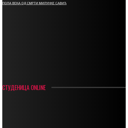
ПОЛА ВЕКА ОД СМРТИ МИЛУНКЕ САВИЋ
СПОРТ
СТАРТУЈУ ФУДБАЛЕРИ РАДНИКА И МИНЕРАЛА
СРЕТЕЊСКИ СУСРЕТ ПЛАНИНАРА НА ЖАРАЧКОЈ ПЛАНИНИ
ФУДБАЛ – РЕЗУЛТАТИ
ИН МЕМОРИАМ – ВЛАДАН СТАНИМИРОВИЋ
ФК ДЕВИЋИ ШАМПИОНИ ОПШТИНСКЕ ЛИГЕ
СТУДЕНИЦА ONLINE