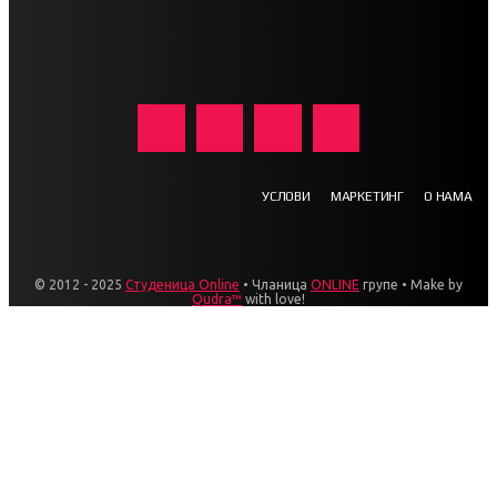
УСЛОВИ
МАРКЕТИНГ
О НАМА
© 2012 - 2025
Студеница Online
• Чланица
ONLINE
групе • Make by
Qudra™
with love!