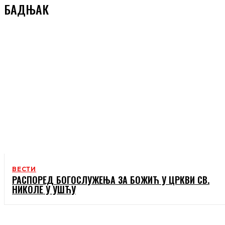
БАДЊАК
ВЕСТИ
РАСПОРЕД БОГОСЛУЖЕЊА ЗА БОЖИЋ У ЦРКВИ СВ.
НИКОЛЕ У УШЋУ