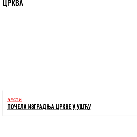
ЦРКВА
ВЕСТИ
ПОЧЕЛА ИЗГРАДЊА ЦРКВЕ У УШЋУ