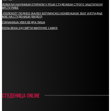
ДОМАЋИ НАУЧНИЦИ ОТКРИЛИ У РЕЦИ СТУДЕНИЦИ СТРОГО ЗАШТИЋЕНУ
ВРСТУ РИБЕ
„ПОЛЕКОЛ“ ПОДНЕО ЖАЛБУ БЕРЛИНСКОЈ КОНВЕНЦИЈИ ЗБОГ ИЗГРАДЊЕ
МХЕ НА СТУДЕНИЦИ (ВИДЕО)
ГОКЧАНИЦА УВЕК ВЕДРА ЛИЦА
ПОЛА ВЕКА ОД СМРТИ МИЛУНКЕ САВИЋ
СПОРТ
СТАРТУЈУ ФУДБАЛЕРИ РАДНИКА И МИНЕРАЛА
СРЕТЕЊСКИ СУСРЕТ ПЛАНИНАРА НА ЖАРАЧКОЈ ПЛАНИНИ
ФУДБАЛ – РЕЗУЛТАТИ
ИН МЕМОРИАМ – ВЛАДАН СТАНИМИРОВИЋ
ФК ДЕВИЋИ ШАМПИОНИ ОПШТИНСКЕ ЛИГЕ
СТУДЕНИЦА ONLINE