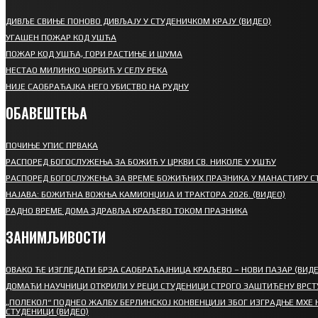
ДИВЉЕ СВИЊЕ ПОНОВО ДИВЉАЈУ У СТУДЕНИЧКОМ КРАЈУ (ВИДЕО)
УГАШЕН ПОЖАР КОД УШЋА
ПОЖАР КОД УШЋА, ГОРИ РАСТИЊЕ И ШУМА
НЕСТАО МИЛИНКО ЧОРБИЋ У СЕЛУ РЕКА
НИЈЕ САОБРАЋАЈКА НЕГО УБИСТВО НА РУДНУ
ОБАВЕШТЕЊА
ПОЧИЊЕ УПИС ПРВАКА
РАСПОРЕД БОГОСЛУЖЕЊА ЗА БОЖИЋ У ЦРКВИ СВ. НИКОЛЕ У УШЋУ
РАСПОРЕД БОГОСЛУЖЕЊА ЗА ВРЕМЕ БОЖИЋНИХ ПРАЗНИКА У МАНАСТИРУ С
НАЈАВА: БОЖИЋНА ВОЖЊА КАМИОНЏИЈА И ТРАКТОРА 2026. (ВИДЕО)
РАДНО ВРЕМЕ ДОМА ЗДРАВЉА КРАЉЕВО ТОКОМ ПРАЗНИКА
ЗАНИМЉИВОСТИ
ОВАКО ЋЕ ИЗГЛЕДАТИ БРЗА САОБРАЋАЈНИЦА КРАЉЕВО – НОВИ ПАЗАР (ВИДЕ
ДОМАЋИ НАУЧНИЦИ ОТКРИЛИ У РЕЦИ СТУДЕНИЦИ СТРОГО ЗАШТИЋЕНУ ВРСТ
„ПОЛЕКОЛ“ ПОДНЕО ЖАЛБУ БЕРЛИНСКОЈ КОНВЕНЦИЈИ ЗБОГ ИЗГРАДЊЕ МХЕ 
СТУДЕНИЦИ (ВИДЕО)