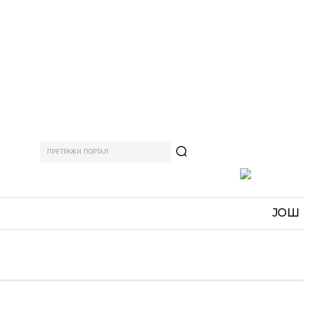
ПРЕТРАЖИ ПОРТАЛ
АМ
СПОРТ
ЗАНИМЉИВО
MORE
ЈОШ