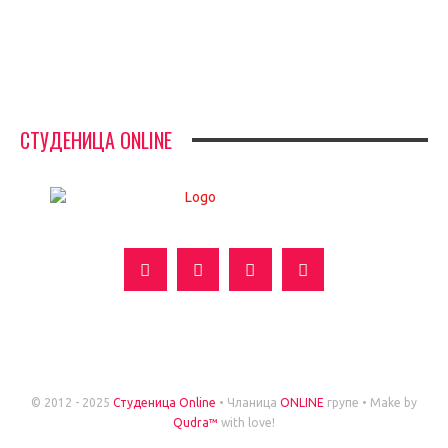
ИН МЕМОРИАМ – ВЛАДАН СТАНИМИРОВИЋ
ФК ДЕВИЋИ ШАМПИОНИ ОПШТИНСКЕ ЛИГЕ
СТУДЕНИЦА ONLINE
УСЛОВИ
МАРКЕТИНГ
О НАМА
© 2012 - 2025
Студеница Online
• Чланица
ONLINE
групе • Make by
Qudra™
with love!